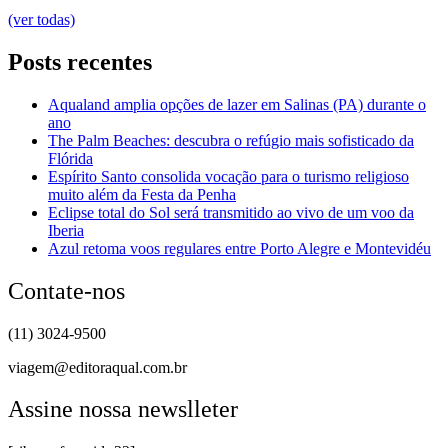
(ver todas)
Posts recentes
Aqualand amplia opções de lazer em Salinas (PA) durante o
ano
The Palm Beaches: descubra o refúgio mais sofisticado da
Flórida
Espírito Santo consolida vocação para o turismo religioso
muito além da Festa da Penha
Eclipse total do Sol será transmitido ao vivo de um voo da
Iberia
Azul retoma voos regulares entre Porto Alegre e Montevidéu
Contate-nos
(11) 3024-9500
viagem@editoraqual.com.br
Assine nossa newslleter