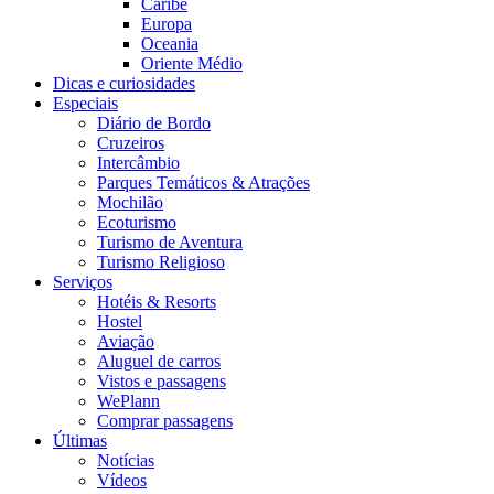
Caribe
Europa
Oceania
Oriente Médio
Dicas e curiosidades
Especiais
Diário de Bordo
Cruzeiros
Intercâmbio
Parques Temáticos & Atrações
Mochilão
Ecoturismo
Turismo de Aventura
Turismo Religioso
Serviços
Hotéis & Resorts
Hostel
Aviação
Aluguel de carros
Vistos e passagens
WePlann
Comprar passagens
Últimas
Notícias
Vídeos