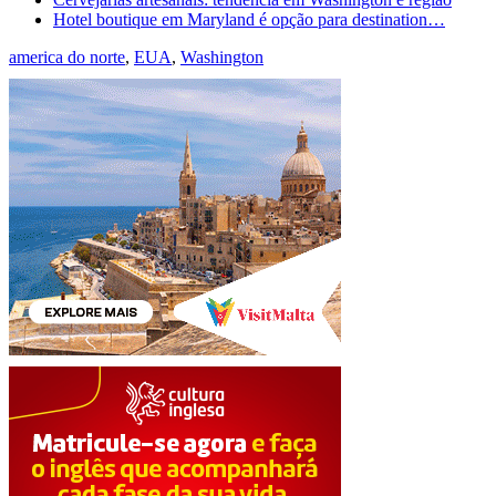
Hotel boutique em Maryland é opção para destination…
america do norte
,
EUA
,
Washington