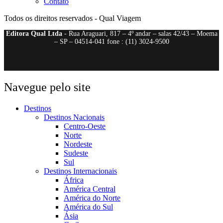
Contato
Todos os direitos reservados - Qual Viagem
Editora Qual Ltda
- Rua Araguari, 817 – 4º andar – salas 42/43 – Moema
– SP – 04514-041 fone : (11) 3024-9500
Navegue pelo site
Destinos
Destinos Nacionais
Centro-Oeste
Norte
Nordeste
Sudeste
Sul
Destinos Internacionais
África
América Central
América do Norte
América do Sul
Ásia