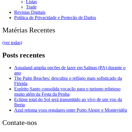
Listas
Trade
Revistas Digitais
Política de Privacidade e Proteção de Dados
Matérias Recentes
(ver todas)
Posts recentes
Aqualand amplia opções de lazer em Salinas (PA) durante o
ano
The Palm Beaches: descubra o refúgio mais sofisticado da
Flórida
Espírito Santo consolida vocação para o turismo religioso
muito além da Festa da Penha
Eclipse total do Sol será transmitido ao vivo de um voo da
Iberia
Azul retoma voos regulares entre Porto Alegre e Montevidéu
Contate-nos