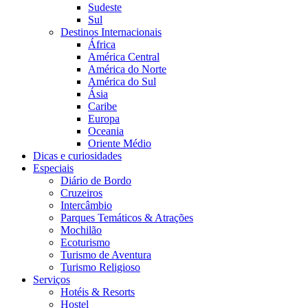
Sudeste
Sul
Destinos Internacionais
África
América Central
América do Norte
América do Sul
Ásia
Caribe
Europa
Oceania
Oriente Médio
Dicas e curiosidades
Especiais
Diário de Bordo
Cruzeiros
Intercâmbio
Parques Temáticos & Atrações
Mochilão
Ecoturismo
Turismo de Aventura
Turismo Religioso
Serviços
Hotéis & Resorts
Hostel