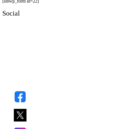
[sibwp_form id=22]
Social