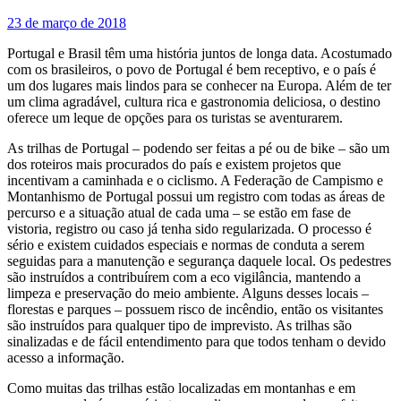
23 de março de 2018
Portugal e Brasil têm uma história juntos de longa data. Acostumado
com os brasileiros, o povo de Portugal é bem receptivo, e o país é
um dos lugares mais lindos para se conhecer na Europa. Além de ter
um clima agradável, cultura rica e gastronomia deliciosa, o destino
oferece um leque de opções para os turistas se aventurarem.
As trilhas de Portugal – podendo ser feitas a pé ou de bike – são um
dos roteiros mais procurados do país e existem projetos que
incentivam a caminhada e o ciclismo. A Federação de Campismo e
Montanhismo de Portugal possui um registro com todas as áreas de
percurso e a situação atual de cada uma – se estão em fase de
vistoria, registro ou caso já tenha sido regularizada. O processo é
sério e existem cuidados especiais e normas de conduta a serem
seguidas para a manutenção e segurança daquele local. Os pedestres
são instruídos a contribuírem com a eco vigilância, mantendo a
limpeza e preservação do meio ambiente. Alguns desses locais –
florestas e parques – possuem risco de incêndio, então os visitantes
são instruídos para qualquer tipo de imprevisto. As trilhas são
sinalizadas e de fácil entendimento para que todos tenham o devido
acesso a informação.
Como muitas das trilhas estão localizadas em montanhas e em