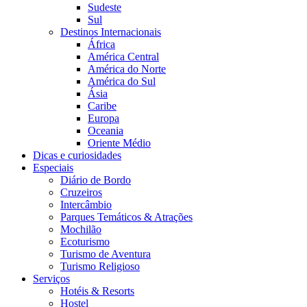
Sudeste
Sul
Destinos Internacionais
África
América Central
América do Norte
América do Sul
Ásia
Caribe
Europa
Oceania
Oriente Médio
Dicas e curiosidades
Especiais
Diário de Bordo
Cruzeiros
Intercâmbio
Parques Temáticos & Atrações
Mochilão
Ecoturismo
Turismo de Aventura
Turismo Religioso
Serviços
Hotéis & Resorts
Hostel