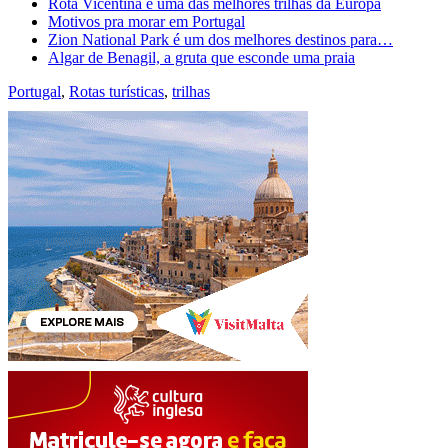
Rota Vicentina é uma das melhores trilhas da Europa
Motivos pra morar em Portugal
Zion National Park é um dos melhores destinos para…
Algar de Benagil, a gruta que esconde uma praia
Portugal
,
Rotas turísticas
,
trilhas