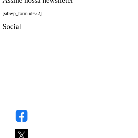
Assine nossa newslleter
[sibwp_form id=22]
Social