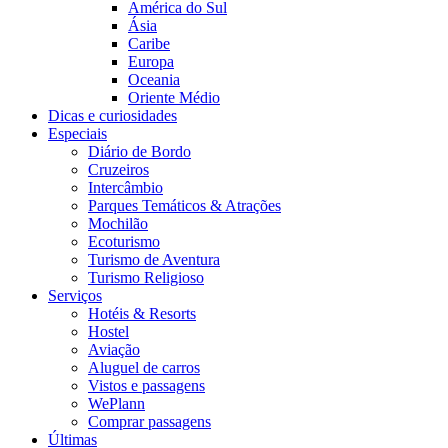
América do Sul
Ásia
Caribe
Europa
Oceania
Oriente Médio
Dicas e curiosidades
Especiais
Diário de Bordo
Cruzeiros
Intercâmbio
Parques Temáticos & Atrações
Mochilão
Ecoturismo
Turismo de Aventura
Turismo Religioso
Serviços
Hotéis & Resorts
Hostel
Aviação
Aluguel de carros
Vistos e passagens
WePlann
Comprar passagens
Últimas