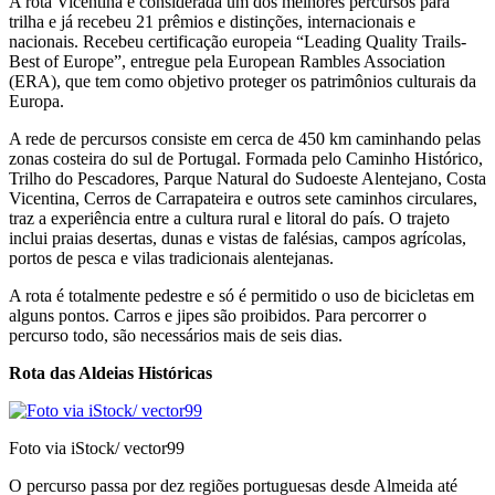
A rota Vicentina é considerada um dos melhores percursos para
trilha e já recebeu 21 prêmios e distinções, internacionais e
nacionais. Recebeu certificação europeia “Leading Quality Trails-
Best of Europe”, entregue pela European Rambles Association
(ERA), que tem como objetivo proteger os patrimônios culturais da
Europa.
A rede de percursos consiste em cerca de 450 km caminhando pelas
zonas costeira do sul de Portugal. Formada pelo Caminho Histórico,
Trilho do Pescadores, Parque Natural do Sudoeste Alentejano, Costa
Vicentina, Cerros de Carrapateira e outros sete caminhos circulares,
traz a experiência entre a cultura rural e litoral do país. O trajeto
inclui praias desertas, dunas e vistas de falésias, campos agrícolas,
portos de pesca e vilas tradicionais alentejanas.
A rota é totalmente pedestre e só é permitido o uso de bicicletas em
alguns pontos. Carros e jipes são proibidos. Para percorrer o
percurso todo, são necessários mais de seis dias.
Rota das Aldeias Históricas
Foto via iStock/ vector99
O percurso passa por dez regiões portuguesas desde Almeida até