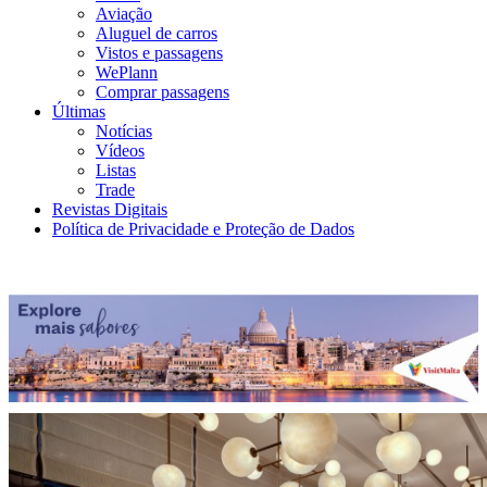
Aviação
Aluguel de carros
Vistos e passagens
WePlann
Comprar passagens
Últimas
Notícias
Vídeos
Listas
Trade
Revistas Digitais
Política de Privacidade e Proteção de Dados