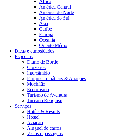
África
América Central
América do Norte
América do Sul
Ásia
Caribe
Europa
Oceania
Oriente Médio
Dicas e curiosidades
Especiais
Diário de Bordo
Cruzeiros
Intercâmbio
Parques Temáticos & Atrações
Mochilão
Ecoturismo
Turismo de Aventura
Turismo Religioso
Serviços
Hotéis & Resorts
Hostel
Aviação
Aluguel de carros
Vistos e passagens