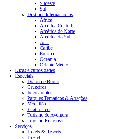
Sudeste
Sul
Destinos Internacionais
África
América Central
América do Norte
América do Sul
Ásia
Caribe
Europa
Oceania
Oriente Médio
Dicas e curiosidades
Especiais
Diário de Bordo
Cruzeiros
Intercâmbio
Parques Temáticos & Atrações
Mochilão
Ecoturismo
Turismo de Aventura
Turismo Religioso
Serviços
Hotéis & Resorts
Hostel