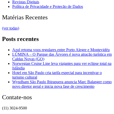
Revistas Digitais
Política de Privacidade e Proteção de Dados
Matérias Recentes
(ver todas)
Posts recentes
Azul retoma voos regulares entre Porto Alegre e Montevidéu
LÚMINA – O Parque das Árvores é nova atração turística em
Caldas Novas (GO)
Norwegian Cruise Line leva viajantes para ver eclipse total na
Islândia
Hotel em São Paulo cria tarifa especial para incentivar o
turismo cultural
Wyndham São Paulo Ibirapuera anuncia Marc Balanger como
novo diretor geral e inicia nova fase de crescimento
Contate-nos
(11) 3024-9500