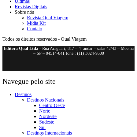
Últimas
Revistas Digitais
Sobre nós
Revista Qual Viagem
Mídia Kit
Contato
Todos os direitos reservados - Qual Viagem
Editora Qual Ltda
- Rua Araguari, 817 – 4º andar – salas 42/43 – Moema
– SP – 04514-041 fone : (11) 3024-9500
Navegue pelo site
Destinos
Destinos Nacionais
Centro-Oeste
Norte
Nordeste
Sudeste
Sul
Destinos Internacionais