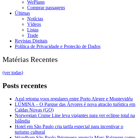
WePlann
Comprar passagens
Últimas
Notícias
Vídeos
Listas
Trade
Revistas Digitais
Política de Privacidade e Proteção de Dados
Matérias Recentes
(ver todas)
Posts recentes
Azul retoma voos regulares entre Porto Alegre e Montevidéu
LÚMINA – O Parque das Árvores é nova atração turística em
Caldas Novas (GO)
Norwegian Cruise Line leva viajantes para ver eclipse total na
Islândia
Hotel em São Paulo cria tarifa especial para incentivar o
turismo cultural
Wyndham São Paulo Ibirapuera anuncia Marc Balanger como