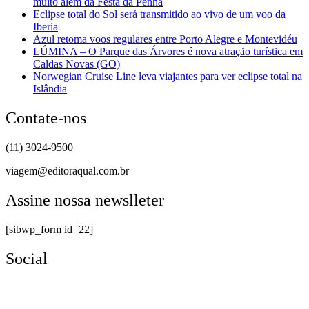
muito além da Festa da Penha
Eclipse total do Sol será transmitido ao vivo de um voo da
Iberia
Azul retoma voos regulares entre Porto Alegre e Montevidéu
LÚMINA – O Parque das Árvores é nova atração turística em
Caldas Novas (GO)
Norwegian Cruise Line leva viajantes para ver eclipse total na
Islândia
Contate-nos
(11) 3024-9500
viagem@editoraqual.com.br
Assine nossa newslleter
[sibwp_form id=22]
Social