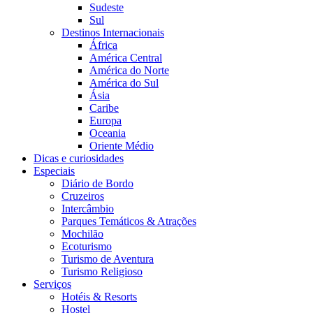
Sudeste
Sul
Destinos Internacionais
África
América Central
América do Norte
América do Sul
Ásia
Caribe
Europa
Oceania
Oriente Médio
Dicas e curiosidades
Especiais
Diário de Bordo
Cruzeiros
Intercâmbio
Parques Temáticos & Atrações
Mochilão
Ecoturismo
Turismo de Aventura
Turismo Religioso
Serviços
Hotéis & Resorts
Hostel