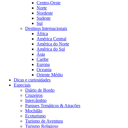
Centro-Oeste
Norte
Nordeste
Sudeste
Sul
Destinos Internacionais
África
América Central
América do Norte
América do Sul
Ásia
Caribe
Europa
Oceania
Oriente Médio
Dicas e curiosidades
Especiais
Diário de Bordo
Cruzeiros
Intercâmbio
Parques Temáticos & Atrações
Mochilão
Ecoturismo
Turismo de Aventura
Turismo Religioso