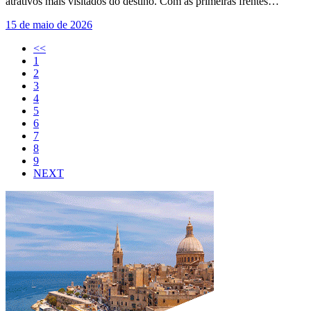
atrativos mais visitados do destino. Com as primeiras frentes…
15 de maio de 2026
<<
1
2
3
4
5
6
7
8
9
NEXT