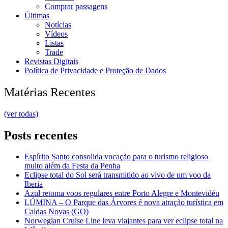
Comprar passagens
Últimas
Notícias
Vídeos
Listas
Trade
Revistas Digitais
Política de Privacidade e Proteção de Dados
Matérias Recentes
(ver todas)
Posts recentes
Espírito Santo consolida vocação para o turismo religioso
muito além da Festa da Penha
Eclipse total do Sol será transmitido ao vivo de um voo da
Iberia
Azul retoma voos regulares entre Porto Alegre e Montevidéu
LÚMINA – O Parque das Árvores é nova atração turística em
Caldas Novas (GO)
Norwegian Cruise Line leva viajantes para ver eclipse total na