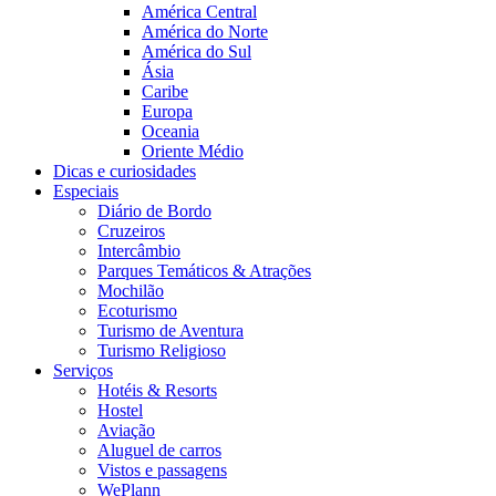
América Central
América do Norte
América do Sul
Ásia
Caribe
Europa
Oceania
Oriente Médio
Dicas e curiosidades
Especiais
Diário de Bordo
Cruzeiros
Intercâmbio
Parques Temáticos & Atrações
Mochilão
Ecoturismo
Turismo de Aventura
Turismo Religioso
Serviços
Hotéis & Resorts
Hostel
Aviação
Aluguel de carros
Vistos e passagens
WePlann