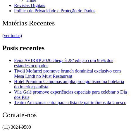
Trade
Revistas Digitais
Política de Privacidade e Proteção de Dados
Matérias Recentes
(ver todas)
Posts recentes
Feira AVIRRP 2026 chega à 28ª edição com 95% dos
estandes ocupados
Tivoli Mofarrej promove brunch dominical exclusivo com
Mesa Lindt no Must Restaurant
Hotel Premium Campinas amplia protagonismo na hotelaria
do interior paulista
Vila Galé promove experiências especiais para celebrar o Dia
dos Pais
Teatro Amazonas entra para a lista de patrimônios da Unesco
Contate-nos
(11) 3024-9500