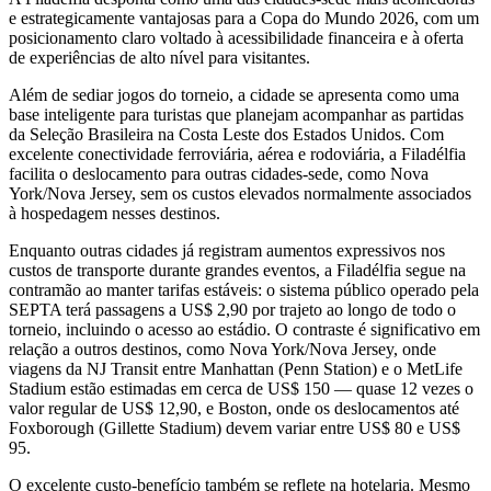
e estrategicamente vantajosas para a Copa do Mundo 2026, com um
posicionamento claro voltado à acessibilidade financeira e à oferta
de experiências de alto nível para visitantes.
Além de sediar jogos do torneio, a cidade se apresenta como uma
base inteligente para turistas que planejam acompanhar as partidas
da Seleção Brasileira na Costa Leste dos Estados Unidos. Com
excelente conectividade ferroviária, aérea e rodoviária, a Filadélfia
facilita o deslocamento para outras cidades-sede, como Nova
York/Nova Jersey, sem os custos elevados normalmente associados
à hospedagem nesses destinos.
Enquanto outras cidades já registram aumentos expressivos nos
custos de transporte durante grandes eventos, a Filadélfia segue na
contramão ao manter tarifas estáveis: o sistema público operado pela
SEPTA terá passagens a US$ 2,90 por trajeto ao longo de todo o
torneio, incluindo o acesso ao estádio. O contraste é significativo em
relação a outros destinos, como Nova York/Nova Jersey, onde
viagens da NJ Transit entre Manhattan (Penn Station) e o MetLife
Stadium estão estimadas em cerca de US$ 150 — quase 12 vezes o
valor regular de US$ 12,90, e Boston, onde os deslocamentos até
Foxborough (Gillette Stadium) devem variar entre US$ 80 e US$
95.
O excelente custo-benefício também se reflete na hotelaria. Mesmo