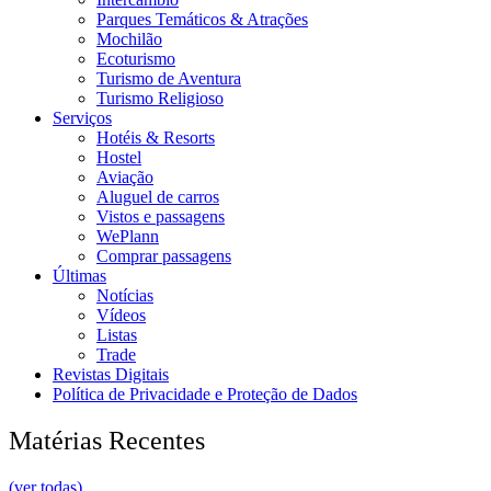
Parques Temáticos & Atrações
Mochilão
Ecoturismo
Turismo de Aventura
Turismo Religioso
Serviços
Hotéis & Resorts
Hostel
Aviação
Aluguel de carros
Vistos e passagens
WePlann
Comprar passagens
Últimas
Notícias
Vídeos
Listas
Trade
Revistas Digitais
Política de Privacidade e Proteção de Dados
Matérias Recentes
(ver todas)