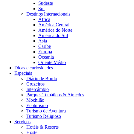
Sudeste
Sul
Destinos Internacionais
África
América Central
América do Norte
América do Sul
Ásia
Caribe
Europa
Oceania
Oriente Médio
Dicas e curiosidades
Especiais
Diário de Bordo
Cruzeiros
Intercâmbio
Parques Temáticos & Atrações
Mochilão
Ecoturismo
Turismo de Aventura
Turismo Religioso
Serviços
Hotéis & Resorts
Hostel