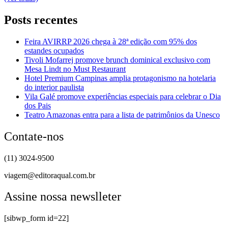
Posts recentes
Feira AVIRRP 2026 chega à 28ª edição com 95% dos
estandes ocupados
Tivoli Mofarrej promove brunch dominical exclusivo com
Mesa Lindt no Must Restaurant
Hotel Premium Campinas amplia protagonismo na hotelaria
do interior paulista
Vila Galé promove experiências especiais para celebrar o Dia
dos Pais
Teatro Amazonas entra para a lista de patrimônios da Unesco
Contate-nos
(11) 3024-9500
viagem@editoraqual.com.br
Assine nossa newslleter
[sibwp_form id=22]