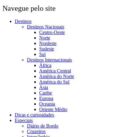
Navegue pelo site
Destinos
Destinos Nacionais
Centro-Oeste
Norte
Nordeste
Sudeste
Sul
Destinos Internacionais
África
América Central
América do Norte
América do Sul
Ásia
Caribe
Europa
Oceania
Oriente Médio
Dicas e curiosidades
Especiais
Diário de Bordo
Cruzeiros
Intercâmbio