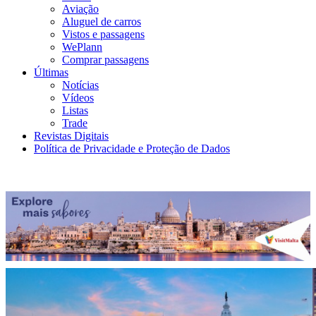
Aviação
Aluguel de carros
Vistos e passagens
WePlann
Comprar passagens
Últimas
Notícias
Vídeos
Listas
Trade
Revistas Digitais
Política de Privacidade e Proteção de Dados