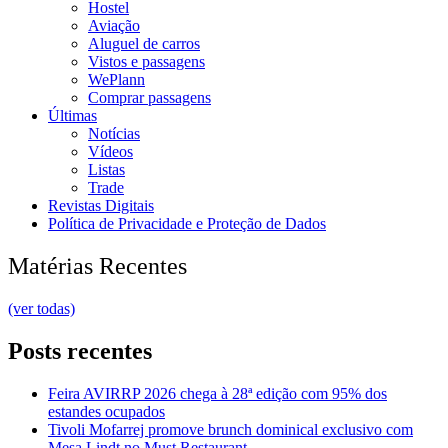
Hostel
Aviação
Aluguel de carros
Vistos e passagens
WePlann
Comprar passagens
Últimas
Notícias
Vídeos
Listas
Trade
Revistas Digitais
Política de Privacidade e Proteção de Dados
Matérias Recentes
(ver todas)
Posts recentes
Feira AVIRRP 2026 chega à 28ª edição com 95% dos
estandes ocupados
Tivoli Mofarrej promove brunch dominical exclusivo com
Mesa Lindt no Must Restaurant