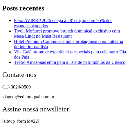
Posts recentes
Feira AVIRRP 2026 chega à 28ª edição com 95% dos
estandes ocupados
Tivoli Mofarrej promove brunch dominical exclusivo com
Mesa Lindt no Must Restaurant
Hotel Premium Campinas amplia protagonismo na hotelaria
do interior paulista
Vila Galé promove experiências especiais para celebrar o Dia
dos Pais
Teatro Amazonas entra para a lista de patrimônios da Unesco
Contate-nos
(11) 3024-9500
viagem@editoraqual.com.br
Assine nossa newslleter
[sibwp_form id=22]