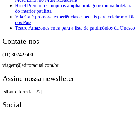
Hotel Premium Campinas amplia protagonismo na hotelaria
do interior paulista
Vila Galé promove experiências especiais para celebrar o Dia
dos Pais
Teatro Amazonas entra para a lista de patrimônios da Unesco
Contate-nos
(11) 3024-9500
viagem@editoraqual.com.br
Assine nossa newslleter
[sibwp_form id=22]
Social