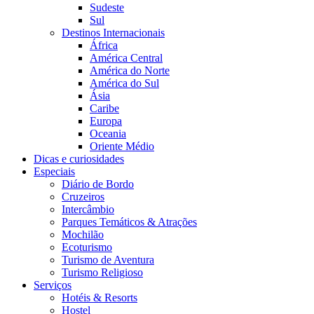
Sudeste
Sul
Destinos Internacionais
África
América Central
América do Norte
América do Sul
Ásia
Caribe
Europa
Oceania
Oriente Médio
Dicas e curiosidades
Especiais
Diário de Bordo
Cruzeiros
Intercâmbio
Parques Temáticos & Atrações
Mochilão
Ecoturismo
Turismo de Aventura
Turismo Religioso
Serviços
Hotéis & Resorts
Hostel