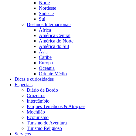
Norte
Nordeste
Sudeste
Sul
Destinos Internacionais
África
América Central
América do Norte
América do Sul
Ásia
Caribe
Europa
Oceania
Oriente Médio
Dicas e curiosidades
Especiais
Diário de Bordo
Cruzeiros
Intercâmbio
Parques Temáticos & Atrações
Mochilão
Ecoturismo
Turismo de Aventura
Turismo Religioso
Serviços