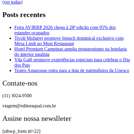
(ver todas)
Posts recentes
Feira AVIRRP 2026 chega à 28ª edição com 95% dos
estandes ocupados
Tivoli Mofarrej promove brunch dominical exclusivo com
Mesa Lindt no Must Restaurant
Hotel Premium Campinas amplia protagonismo na hotelaria
do interior paulista
Vila Galé promove experiências especiais para celebrar o Dia
dos Pais
Teatro Amazonas entra para a lista de patrimônios da Unesco
Contate-nos
(11) 3024-9500
viagem@editoraqual.com.br
Assine nossa newslleter
[sibwp_form id=22]