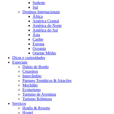
Sudeste
Sul
Destinos Internacionais
África
América Central
América do Norte
América do Sul
Ásia
Caribe
Europa
Oceania
Oriente Médio
Dicas e curiosidades
Especiais
Diário de Bordo
Cruzeiros
Intercâmbio
Parques Temáticos & Atrações
Mochilão
Ecoturismo
Turismo de Aventura
Turismo Religioso
Serviços
Hotéis & Resorts
Hostel