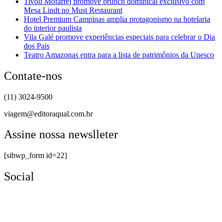
Tivoli Mofarrej promove brunch dominical exclusivo com
Mesa Lindt no Must Restaurant
Hotel Premium Campinas amplia protagonismo na hotelaria
do interior paulista
Vila Galé promove experiências especiais para celebrar o Dia
dos Pais
Teatro Amazonas entra para a lista de patrimônios da Unesco
Contate-nos
(11) 3024-9500
viagem@editoraqual.com.br
Assine nossa newslleter
[sibwp_form id=22]
Social