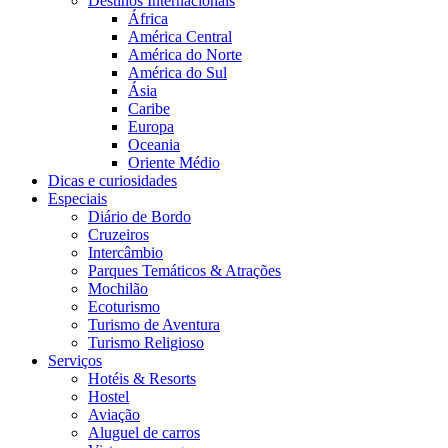
Destinos Internacionais
África
América Central
América do Norte
América do Sul
Ásia
Caribe
Europa
Oceania
Oriente Médio
Dicas e curiosidades
Especiais
Diário de Bordo
Cruzeiros
Intercâmbio
Parques Temáticos & Atrações
Mochilão
Ecoturismo
Turismo de Aventura
Turismo Religioso
Serviços
Hotéis & Resorts
Hostel
Aviação
Aluguel de carros