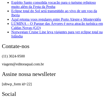
Espírito Santo consolida vocação para o turismo religioso
muito além da Festa da Penha
Eclipse total do Sol será transmitido ao vivo de um voo da
Iberia
Azul retoma voos regulares entre Porto Alegre e Montevidéu
LÚMINA – O Parque das Árvores é nova atração turística em
Caldas Novas (GO)
Norwegian Cruise Line leva viajantes para ver eclipse total na
Islândia
Contate-nos
(11) 3024-9500
viagem@editoraqual.com.br
Assine nossa newslleter
[sibwp_form id=22]
Social