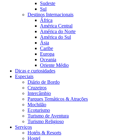
Sudeste
Sul
Destinos Internacionais
África
América Central
América do Norte
América do Sul
Ásia
Caribe
Europa
Oceania
Oriente Médio
Dicas e curiosidades
Especiais
Diário de Bordo
Cruzeiros
Intercâmbio
Parques Temáticos & Atrações
Mochilão
Ecoturismo
Turismo de Aventura
Turismo Religioso
Serviços
Hotéis & Resorts
Hostel