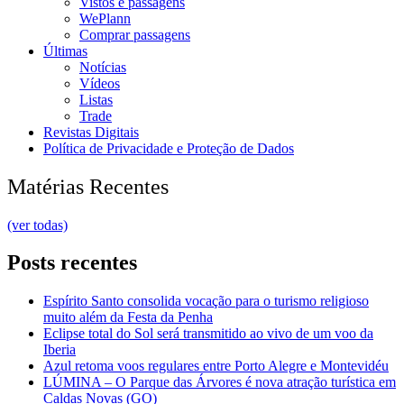
Vistos e passagens
WePlann
Comprar passagens
Últimas
Notícias
Vídeos
Listas
Trade
Revistas Digitais
Política de Privacidade e Proteção de Dados
Matérias Recentes
(ver todas)
Posts recentes
Espírito Santo consolida vocação para o turismo religioso
muito além da Festa da Penha
Eclipse total do Sol será transmitido ao vivo de um voo da
Iberia
Azul retoma voos regulares entre Porto Alegre e Montevidéu
LÚMINA – O Parque das Árvores é nova atração turística em
Caldas Novas (GO)