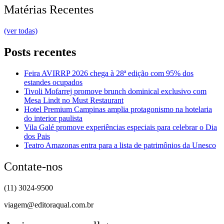
Matérias Recentes
(ver todas)
Posts recentes
Feira AVIRRP 2026 chega à 28ª edição com 95% dos
estandes ocupados
Tivoli Mofarrej promove brunch dominical exclusivo com
Mesa Lindt no Must Restaurant
Hotel Premium Campinas amplia protagonismo na hotelaria
do interior paulista
Vila Galé promove experiências especiais para celebrar o Dia
dos Pais
Teatro Amazonas entra para a lista de patrimônios da Unesco
Contate-nos
(11) 3024-9500
viagem@editoraqual.com.br