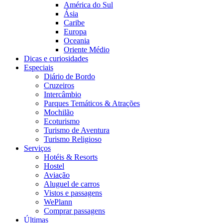
América do Sul
Ásia
Caribe
Europa
Oceania
Oriente Médio
Dicas e curiosidades
Especiais
Diário de Bordo
Cruzeiros
Intercâmbio
Parques Temáticos & Atrações
Mochilão
Ecoturismo
Turismo de Aventura
Turismo Religioso
Serviços
Hotéis & Resorts
Hostel
Aviação
Aluguel de carros
Vistos e passagens
WePlann
Comprar passagens
Últimas