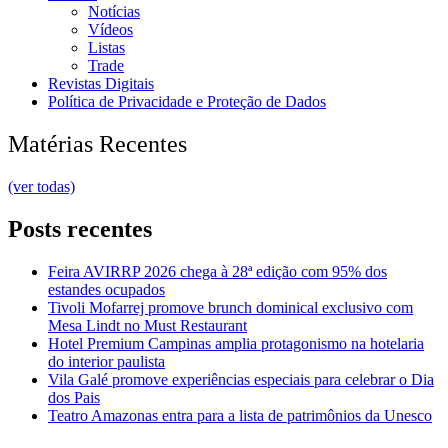
Notícias
Vídeos
Listas
Trade
Revistas Digitais
Política de Privacidade e Proteção de Dados
Matérias Recentes
(ver todas)
Posts recentes
Feira AVIRRP 2026 chega à 28ª edição com 95% dos
estandes ocupados
Tivoli Mofarrej promove brunch dominical exclusivo com
Mesa Lindt no Must Restaurant
Hotel Premium Campinas amplia protagonismo na hotelaria
do interior paulista
Vila Galé promove experiências especiais para celebrar o Dia
dos Pais
Teatro Amazonas entra para a lista de patrimônios da Unesco