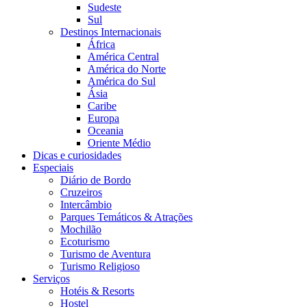
Sudeste
Sul
Destinos Internacionais
África
América Central
América do Norte
América do Sul
Ásia
Caribe
Europa
Oceania
Oriente Médio
Dicas e curiosidades
Especiais
Diário de Bordo
Cruzeiros
Intercâmbio
Parques Temáticos & Atrações
Mochilão
Ecoturismo
Turismo de Aventura
Turismo Religioso
Serviços
Hotéis & Resorts
Hostel