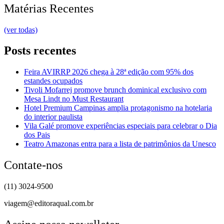
Matérias Recentes
(ver todas)
Posts recentes
Feira AVIRRP 2026 chega à 28ª edição com 95% dos
estandes ocupados
Tivoli Mofarrej promove brunch dominical exclusivo com
Mesa Lindt no Must Restaurant
Hotel Premium Campinas amplia protagonismo na hotelaria
do interior paulista
Vila Galé promove experiências especiais para celebrar o Dia
dos Pais
Teatro Amazonas entra para a lista de patrimônios da Unesco
Contate-nos
(11) 3024-9500
viagem@editoraqual.com.br