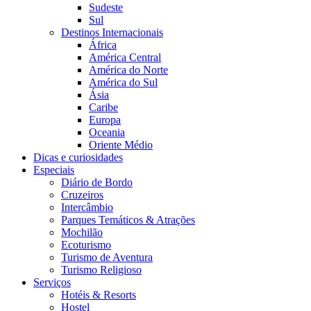
Sudeste
Sul
Destinos Internacionais
África
América Central
América do Norte
América do Sul
Ásia
Caribe
Europa
Oceania
Oriente Médio
Dicas e curiosidades
Especiais
Diário de Bordo
Cruzeiros
Intercâmbio
Parques Temáticos & Atrações
Mochilão
Ecoturismo
Turismo de Aventura
Turismo Religioso
Serviços
Hotéis & Resorts
Hostel