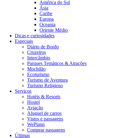
América do Sul
Ásia
Caribe
Europa
Oceania
Oriente Médio
Dicas e curiosidades
Especiais
Diário de Bordo
Cruzeiros
Intercâmbio
Parques Temáticos & Atrações
Mochilão
Ecoturismo
Turismo de Aventura
Turismo Religioso
Serviços
Hotéis & Resorts
Hostel
Aviação
Aluguel de carros
Vistos e passagens
WePlann
Comprar passagens
Últimas