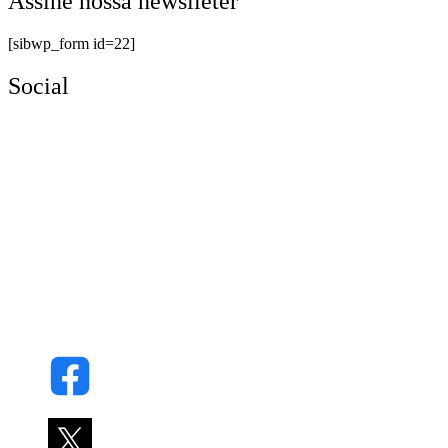
Assine nossa newslleter
[sibwp_form id=22]
Social