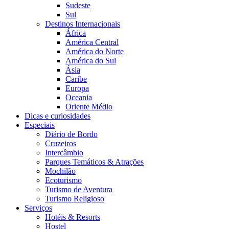
Sudeste
Sul
Destinos Internacionais
África
América Central
América do Norte
América do Sul
Ásia
Caribe
Europa
Oceania
Oriente Médio
Dicas e curiosidades
Especiais
Diário de Bordo
Cruzeiros
Intercâmbio
Parques Temáticos & Atrações
Mochilão
Ecoturismo
Turismo de Aventura
Turismo Religioso
Serviços
Hotéis & Resorts
Hostel