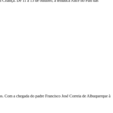
Criança. De 11 a 13 de outubro, a temática Alice no País das
tiços. Com a chegada do padre Francisco José Correia de Albuquerque à