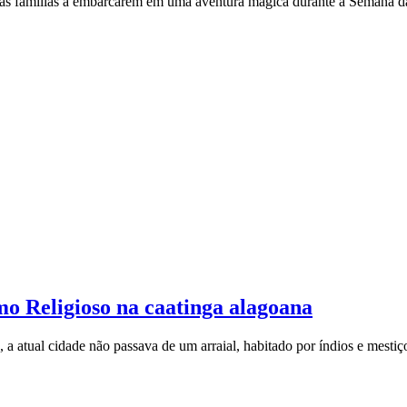
as famílias a embarcarem em uma aventura mágica durante a Semana da 
o Religioso na caatinga alagoana
, a atual cidade não passava de um arraial, habitado por índios e mes