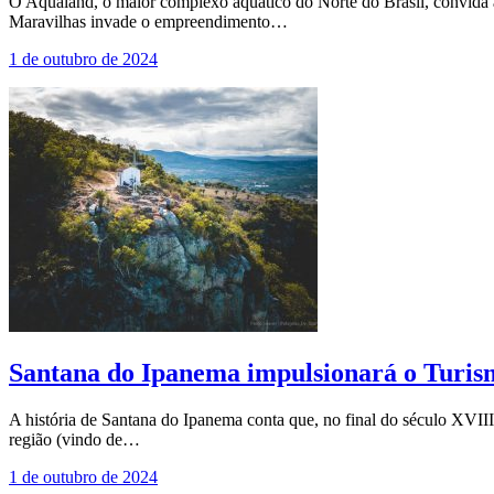
O Aqualand, o maior complexo aquático do Norte do Brasil, convida 
Maravilhas invade o empreendimento…
1 de outubro de 2024
Santana do Ipanema impulsionará o Turism
A história de Santana do Ipanema conta que, no final do século XVIII
região (vindo de…
1 de outubro de 2024