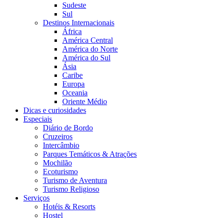
Sudeste
Sul
Destinos Internacionais
África
América Central
América do Norte
América do Sul
Ásia
Caribe
Europa
Oceania
Oriente Médio
Dicas e curiosidades
Especiais
Diário de Bordo
Cruzeiros
Intercâmbio
Parques Temáticos & Atrações
Mochilão
Ecoturismo
Turismo de Aventura
Turismo Religioso
Serviços
Hotéis & Resorts
Hostel