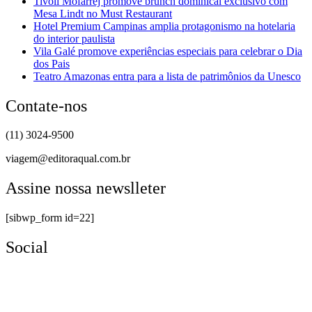
Tivoli Mofarrej promove brunch dominical exclusivo com
Mesa Lindt no Must Restaurant
Hotel Premium Campinas amplia protagonismo na hotelaria
do interior paulista
Vila Galé promove experiências especiais para celebrar o Dia
dos Pais
Teatro Amazonas entra para a lista de patrimônios da Unesco
Contate-nos
(11) 3024-9500
viagem@editoraqual.com.br
Assine nossa newslleter
[sibwp_form id=22]
Social