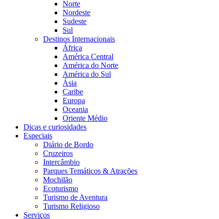
Norte
Nordeste
Sudeste
Sul
Destinos Internacionais
África
América Central
América do Norte
América do Sul
Ásia
Caribe
Europa
Oceania
Oriente Médio
Dicas e curiosidades
Especiais
Diário de Bordo
Cruzeiros
Intercâmbio
Parques Temáticos & Atrações
Mochilão
Ecoturismo
Turismo de Aventura
Turismo Religioso
Serviços