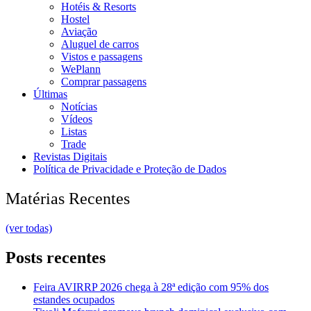
Hotéis & Resorts
Hostel
Aviação
Aluguel de carros
Vistos e passagens
WePlann
Comprar passagens
Últimas
Notícias
Vídeos
Listas
Trade
Revistas Digitais
Política de Privacidade e Proteção de Dados
Matérias Recentes
(ver todas)
Posts recentes
Feira AVIRRP 2026 chega à 28ª edição com 95% dos
estandes ocupados