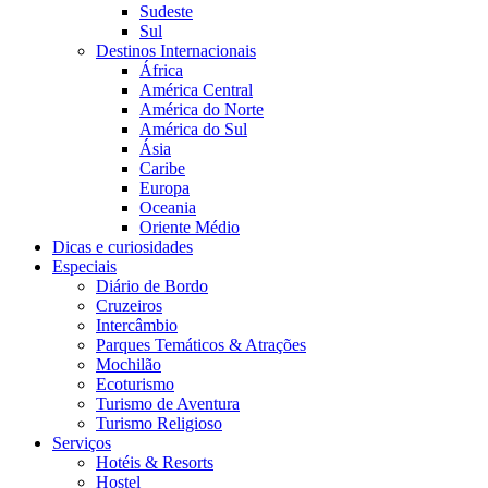
Sudeste
Sul
Destinos Internacionais
África
América Central
América do Norte
América do Sul
Ásia
Caribe
Europa
Oceania
Oriente Médio
Dicas e curiosidades
Especiais
Diário de Bordo
Cruzeiros
Intercâmbio
Parques Temáticos & Atrações
Mochilão
Ecoturismo
Turismo de Aventura
Turismo Religioso
Serviços
Hotéis & Resorts
Hostel