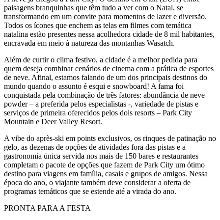
paisagens branquinhas que têm tudo a ver com o Natal, se
transformando em um convite para momentos de lazer e diversão.
Todos os ícones que enchem as telas em filmes com temática
natalina estão presentes nessa acolhedora cidade de 8 mil habitantes,
encravada em meio à natureza das montanhas Wasatch.
Além de curtir o clima festivo, a cidade é a melhor pedida para
quem deseja combinar cenários de cinema com a prática de esportes
de neve. Afinal, estamos falando de um dos principais destinos do
mundo quando o assunto é esqui e snowboard! A fama foi
conquistada pela combinação de três fatores: abundância de neve
powder – a preferida pelos especialistas -, variedade de pistas e
serviços de primeira oferecidos pelos dois resorts – Park City
Mountain e Deer Valley Resort.
A vibe do après-ski em points exclusivos, os rinques de patinação no
gelo, as dezenas de opções de atividades fora das pistas e a
gastronomia única servida nos mais de 150 bares e restaurantes
completam o pacote de opções que fazem de Park City um ótimo
destino para viagens em família, casais e grupos de amigos. Nessa
época do ano, o viajante também deve considerar a oferta de
programas temáticos que se estende até a virada do ano.
PRONTA PARA A FESTA