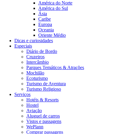
América do Norte
América do Sul
Ásia
Caribe
Europa
Oceania
Oriente Médio
Dicas e curiosidades
Especiais
Diário de Bordo
Cruzeiros
Intercâmbio
Parques Temáticos & Atrações
Mochilão
Ecoturismo
Turismo de Aventura
Turismo Religioso
Serviços
Hotéis & Resorts
Hostel
Aviação
Aluguel de carros
Vistos e passagens
WePlann
Comprar passagens