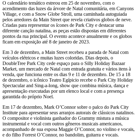
O calendário temático estreou em 25 de novembro, com o
acendimento das luzes da árvore de Natal comunitária, em Canyons
Village, e com a Snow Globe Stroll, uma caminhada autoguiada
pelos arredores da Main Street que revela criativos globos de neve.
Criadas para representar os ícones de Park City e destacar uma
diferente canção natalina, as peças estão dispostas em diferentes
pontos da rua principal. O evento acontece anualmente e os globos
ficam em exposição até 8 de janeiro de 2023.
Em 3 de dezembro, a Main Street recebeu a parada de Natal com
veículos elétricos e muitas luzes coloridas. Dias depois, o
DoubleTree Park City cede espaço para o Silly Holiday Bazaar
Market, um mercado de Natal com entrada gratuita e vários itens à
venda, que funciona entre os dias 9 e 11 de dezembro. De 15 a 18
de dezembro, o icônico Teatro Egípicio recebe o Park City Holiday
Spectacular and Sing-a-long, show que combina música, dança e
apresentação executadas por um elenco local e com a presença
garantida do próprio Noel.
Em 17 de dezembro, Mark O’Connor sobre o palco do Park City
Institute para apresentar seus arranjos autorais de clássicos natalinos.
O compositor e violinista ganhador do Grammy mistura a música
instrumental e vocal com outros gêneros musicais americanos,
acompanhado de sua esposa Maggie O’Connor, no violino e vocais,
e do filho Forrest O’Connor, no bandolim, guitarra e vocais.