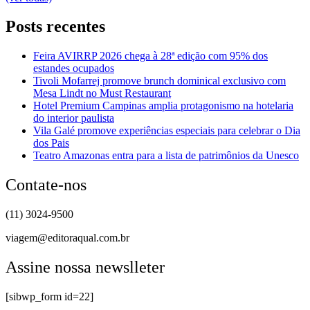
Posts recentes
Feira AVIRRP 2026 chega à 28ª edição com 95% dos
estandes ocupados
Tivoli Mofarrej promove brunch dominical exclusivo com
Mesa Lindt no Must Restaurant
Hotel Premium Campinas amplia protagonismo na hotelaria
do interior paulista
Vila Galé promove experiências especiais para celebrar o Dia
dos Pais
Teatro Amazonas entra para a lista de patrimônios da Unesco
Contate-nos
(11) 3024-9500
viagem@editoraqual.com.br
Assine nossa newslleter
[sibwp_form id=22]