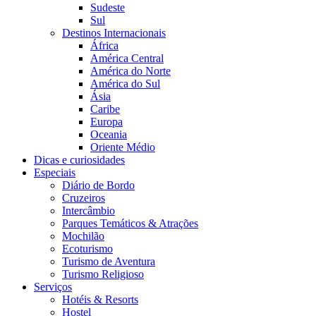
Sudeste
Sul
Destinos Internacionais
África
América Central
América do Norte
América do Sul
Ásia
Caribe
Europa
Oceania
Oriente Médio
Dicas e curiosidades
Especiais
Diário de Bordo
Cruzeiros
Intercâmbio
Parques Temáticos & Atrações
Mochilão
Ecoturismo
Turismo de Aventura
Turismo Religioso
Serviços
Hotéis & Resorts
Hostel