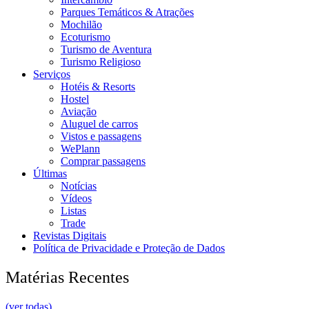
Parques Temáticos & Atrações
Mochilão
Ecoturismo
Turismo de Aventura
Turismo Religioso
Serviços
Hotéis & Resorts
Hostel
Aviação
Aluguel de carros
Vistos e passagens
WePlann
Comprar passagens
Últimas
Notícias
Vídeos
Listas
Trade
Revistas Digitais
Política de Privacidade e Proteção de Dados
Matérias Recentes
(ver todas)