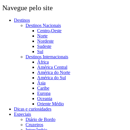
Navegue pelo site
Destinos
Destinos Nacionais
Centro-Oeste
Norte
Nordeste
Sudeste
Sul
Destinos Internacionais
África
América Central
América do Norte
América do Sul
Ásia
Caribe
Europa
Oceania
Oriente Médio
Dicas e curiosidades
Especiais
Diário de Bordo
Cruzeiros
Intercâmbio