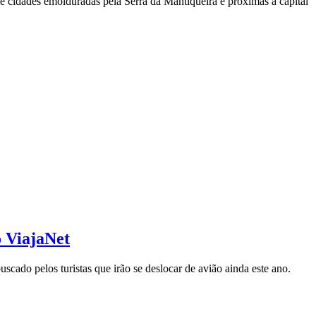
e cidades emolduradas pela Serra da Mantiqueira e próximas à capital
o ViajaNet
cado pelos turistas que irão se deslocar de avião ainda este ano.