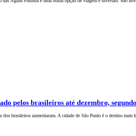
to das Águas Paulista é uma ótima opção de viagem e diversão. São nov
rado pelos brasileiros até dezembro, segund
 dos brasileiros aumentaram. A cidade de São Paulo é o destino mais bus