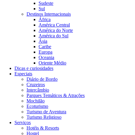
Sudeste
Sul
Destinos Internacionais
África
América Central
América do Norte
América do Sul
Ásia
Caribe
Europa
Oceania
Oriente Médio
Dicas e curiosidades
Especiais
Diário de Bordo
Cruzeiros
Intercâmbio
Parques Temáticos & Atrações
Mochilão
Ecoturismo
Turismo de Aventura
Turismo Religioso
Serviços
Hotéis & Resorts
Hostel