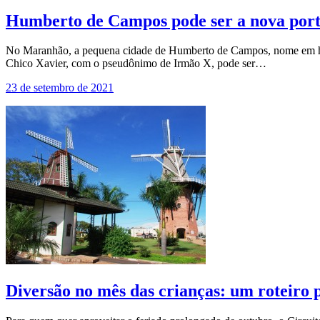
Humberto de Campos pode ser a nova port
No Maranhão, a pequena cidade de Humberto de Campos, nome em home
Chico Xavier, com o pseudônimo de Irmão X, pode ser…
23 de setembro de 2021
Diversão no mês das crianças: um roteiro p