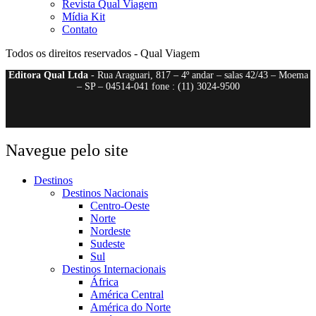
Revista Qual Viagem
Mídia Kit
Contato
Todos os direitos reservados - Qual Viagem
Editora Qual Ltda
- Rua Araguari, 817 – 4º andar – salas 42/43 – Moema
– SP – 04514-041 fone : (11) 3024-9500
Navegue pelo site
Destinos
Destinos Nacionais
Centro-Oeste
Norte
Nordeste
Sudeste
Sul
Destinos Internacionais
África
América Central
América do Norte