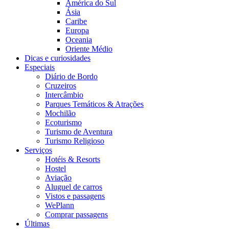
América do Sul
Ásia
Caribe
Europa
Oceania
Oriente Médio
Dicas e curiosidades
Especiais
Diário de Bordo
Cruzeiros
Intercâmbio
Parques Temáticos & Atrações
Mochilão
Ecoturismo
Turismo de Aventura
Turismo Religioso
Serviços
Hotéis & Resorts
Hostel
Aviação
Aluguel de carros
Vistos e passagens
WePlann
Comprar passagens
Últimas