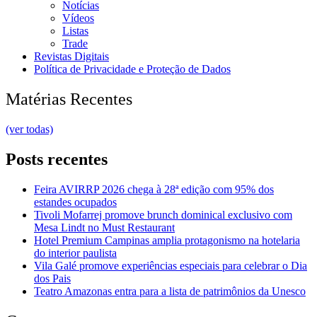
Notícias
Vídeos
Listas
Trade
Revistas Digitais
Política de Privacidade e Proteção de Dados
Matérias Recentes
(ver todas)
Posts recentes
Feira AVIRRP 2026 chega à 28ª edição com 95% dos
estandes ocupados
Tivoli Mofarrej promove brunch dominical exclusivo com
Mesa Lindt no Must Restaurant
Hotel Premium Campinas amplia protagonismo na hotelaria
do interior paulista
Vila Galé promove experiências especiais para celebrar o Dia
dos Pais
Teatro Amazonas entra para a lista de patrimônios da Unesco