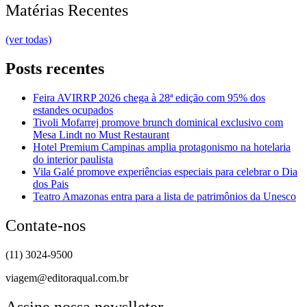
Matérias Recentes
(ver todas)
Posts recentes
Feira AVIRRP 2026 chega à 28ª edição com 95% dos
estandes ocupados
Tivoli Mofarrej promove brunch dominical exclusivo com
Mesa Lindt no Must Restaurant
Hotel Premium Campinas amplia protagonismo na hotelaria
do interior paulista
Vila Galé promove experiências especiais para celebrar o Dia
dos Pais
Teatro Amazonas entra para a lista de patrimônios da Unesco
Contate-nos
(11) 3024-9500
viagem@editoraqual.com.br
Assine nossa newslleter