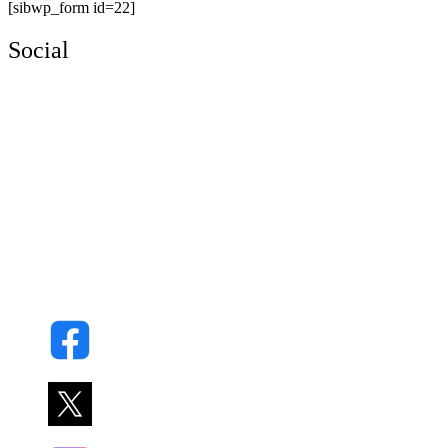
[sibwp_form id=22]
Social