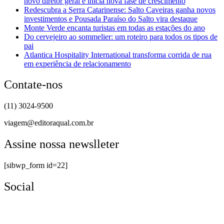
novo diretor geral e inicia nova fase de crescimento
Redescubra a Serra Catarinense: Salto Caveiras ganha novos
investimentos e Pousada Paraíso do Salto vira destaque
Monte Verde encanta turistas em todas as estações do ano
Do cervejeiro ao sommelier: um roteiro para todos os tipos de
pai
Atlantica Hospitality International transforma corrida de rua
em experiência de relacionamento
Contate-nos
(11) 3024-9500
viagem@editoraqual.com.br
Assine nossa newslleter
[sibwp_form id=22]
Social