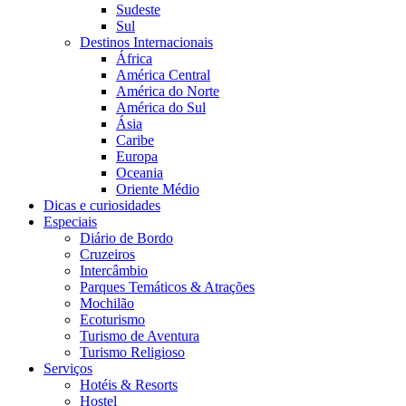
Sudeste
Sul
Destinos Internacionais
África
América Central
América do Norte
América do Sul
Ásia
Caribe
Europa
Oceania
Oriente Médio
Dicas e curiosidades
Especiais
Diário de Bordo
Cruzeiros
Intercâmbio
Parques Temáticos & Atrações
Mochilão
Ecoturismo
Turismo de Aventura
Turismo Religioso
Serviços
Hotéis & Resorts
Hostel