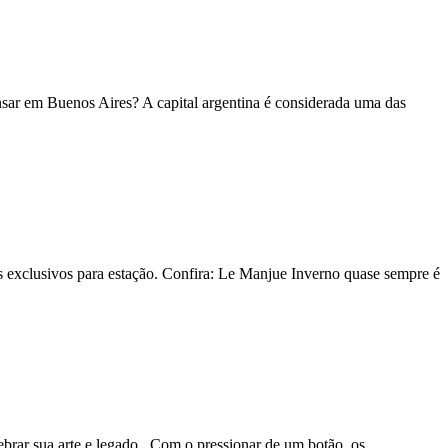
nsar em Buenos Aires? A capital argentina é considerada uma das
s exclusivos para estação. Confira: Le Manjue Inverno quase sempre é
ebrar sua arte e legado. Com o pressionar de um botão, os