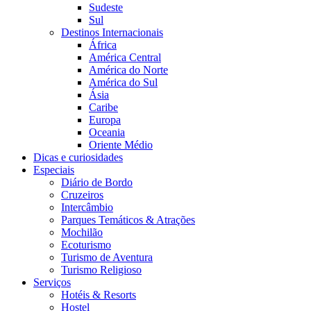
Sudeste
Sul
Destinos Internacionais
África
América Central
América do Norte
América do Sul
Ásia
Caribe
Europa
Oceania
Oriente Médio
Dicas e curiosidades
Especiais
Diário de Bordo
Cruzeiros
Intercâmbio
Parques Temáticos & Atrações
Mochilão
Ecoturismo
Turismo de Aventura
Turismo Religioso
Serviços
Hotéis & Resorts
Hostel