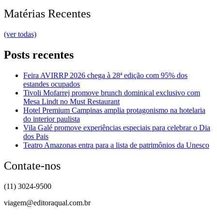
Matérias Recentes
(ver todas)
Posts recentes
Feira AVIRRP 2026 chega à 28ª edição com 95% dos
estandes ocupados
Tivoli Mofarrej promove brunch dominical exclusivo com
Mesa Lindt no Must Restaurant
Hotel Premium Campinas amplia protagonismo na hotelaria
do interior paulista
Vila Galé promove experiências especiais para celebrar o Dia
dos Pais
Teatro Amazonas entra para a lista de patrimônios da Unesco
Contate-nos
(11) 3024-9500
viagem@editoraqual.com.br