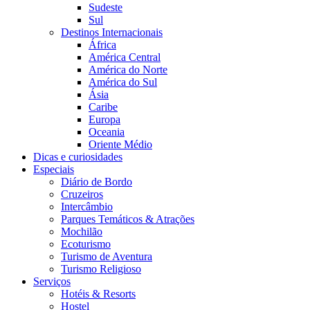
Sudeste
Sul
Destinos Internacionais
África
América Central
América do Norte
América do Sul
Ásia
Caribe
Europa
Oceania
Oriente Médio
Dicas e curiosidades
Especiais
Diário de Bordo
Cruzeiros
Intercâmbio
Parques Temáticos & Atrações
Mochilão
Ecoturismo
Turismo de Aventura
Turismo Religioso
Serviços
Hotéis & Resorts
Hostel