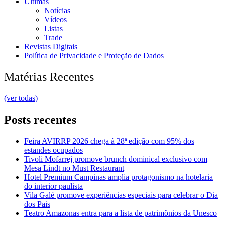
Últimas
Notícias
Vídeos
Listas
Trade
Revistas Digitais
Política de Privacidade e Proteção de Dados
Matérias Recentes
(ver todas)
Posts recentes
Feira AVIRRP 2026 chega à 28ª edição com 95% dos
estandes ocupados
Tivoli Mofarrej promove brunch dominical exclusivo com
Mesa Lindt no Must Restaurant
Hotel Premium Campinas amplia protagonismo na hotelaria
do interior paulista
Vila Galé promove experiências especiais para celebrar o Dia
dos Pais
Teatro Amazonas entra para a lista de patrimônios da Unesco