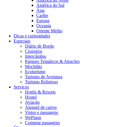
América do Norte
América do Sul
Ásia
Caribe
Europa
Oceania
Oriente Médio
Dicas e curiosidades
Especiais
Diário de Bordo
Cruzeiros
Intercâmbio
Parques Temáticos & Atrações
Mochilão
Ecoturismo
Turismo de Aventura
Turismo Religioso
Serviços
Hotéis & Resorts
Hostel
Aviação
Aluguel de carros
Vistos e passagens
WePlann
Comprar passagens