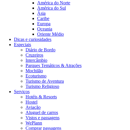
América do Norte
América do Sul
Ásia
Caribe
Europa
Oceania
Oriente Médio
Dicas e curiosidades
Especiais
Diário de Bordo
Cruzeiros
Intercâmbio
Parques Temáticos & Atrações
Mochilão
Ecoturismo
Turismo de Aventura
Turismo Religioso
Serviços
Hotéis & Resorts
Hostel
Aviação
Aluguel de carros
Vistos e passagens
WePlann
Comprar passagens