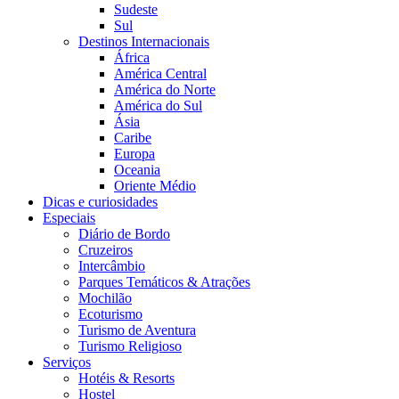
Sudeste
Sul
Destinos Internacionais
África
América Central
América do Norte
América do Sul
Ásia
Caribe
Europa
Oceania
Oriente Médio
Dicas e curiosidades
Especiais
Diário de Bordo
Cruzeiros
Intercâmbio
Parques Temáticos & Atrações
Mochilão
Ecoturismo
Turismo de Aventura
Turismo Religioso
Serviços
Hotéis & Resorts
Hostel