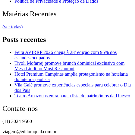
Política de Privacidade e Proteção de Dados
Matérias Recentes
(ver todas)
Posts recentes
Feira AVIRRP 2026 chega à 28ª edição com 95% dos
estandes ocupados
Tivoli Mofarrej promove brunch dominical exclusivo com
Mesa Lindt no Must Restaurant
Hotel Premium Campinas amplia protagonismo na hotelaria
do interior paulista
Vila Galé promove experiências especiais para celebrar o Dia
dos Pais
Teatro Amazonas entra para a lista de patrimônios da Unesco
Contate-nos
(11) 3024-9500
viagem@editoraqual.com.br