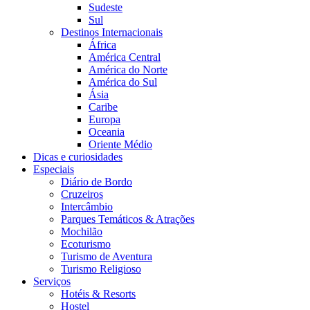
Sudeste
Sul
Destinos Internacionais
África
América Central
América do Norte
América do Sul
Ásia
Caribe
Europa
Oceania
Oriente Médio
Dicas e curiosidades
Especiais
Diário de Bordo
Cruzeiros
Intercâmbio
Parques Temáticos & Atrações
Mochilão
Ecoturismo
Turismo de Aventura
Turismo Religioso
Serviços
Hotéis & Resorts
Hostel