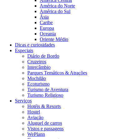
América Central
América do Norte
América do Sul
Ásia
Caribe
Europa
Oceania
Oriente Médio
Dicas e curiosidades
Especiais
Diário de Bordo
Cruzeiros
Intercâmbio
Parques Temáticos & Atrações
Mochilão
Ecoturismo
Turismo de Aventura
Turismo Religioso
Serviços
Hotéis & Resorts
Hostel
Aviação
Aluguel de carros
Vistos e passagens
WePlann