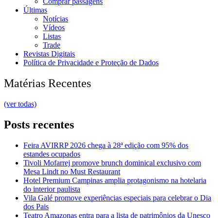
Comprar passagens
Últimas
Notícias
Vídeos
Listas
Trade
Revistas Digitais
Política de Privacidade e Proteção de Dados
Matérias Recentes
(ver todas)
Posts recentes
Feira AVIRRP 2026 chega à 28ª edição com 95% dos
estandes ocupados
Tivoli Mofarrej promove brunch dominical exclusivo com
Mesa Lindt no Must Restaurant
Hotel Premium Campinas amplia protagonismo na hotelaria
do interior paulista
Vila Galé promove experiências especiais para celebrar o Dia
dos Pais
Teatro Amazonas entra para a lista de patrimônios da Unesco