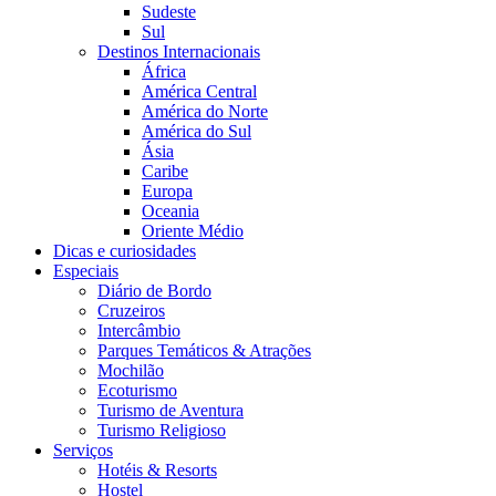
Sudeste
Sul
Destinos Internacionais
África
América Central
América do Norte
América do Sul
Ásia
Caribe
Europa
Oceania
Oriente Médio
Dicas e curiosidades
Especiais
Diário de Bordo
Cruzeiros
Intercâmbio
Parques Temáticos & Atrações
Mochilão
Ecoturismo
Turismo de Aventura
Turismo Religioso
Serviços
Hotéis & Resorts
Hostel