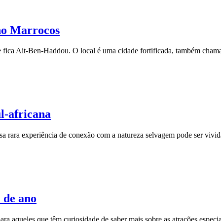
no Marrocos
ue fica Ait-Ben-Haddou. O local é uma cidade fortificada, também chama
l-africana
Essa rara experiência de conexão com a natureza selvagem pode ser vivi
 de ano
 aqueles que têm curiosidade de saber mais sobre as atrações especiais