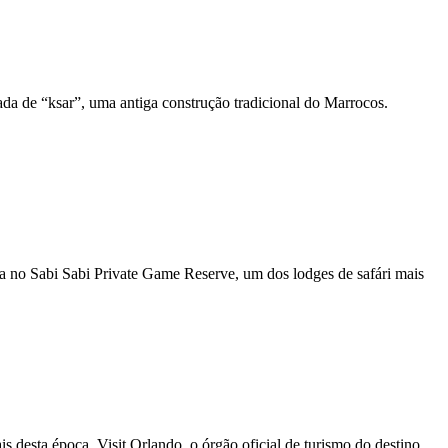
da de “ksar”, uma antiga construção tradicional do Marrocos.
da no Sabi Sabi Private Game Reserve, um dos lodges de safári mais
 desta época, Visit Orlando, o órgão oficial de turismo do destino,