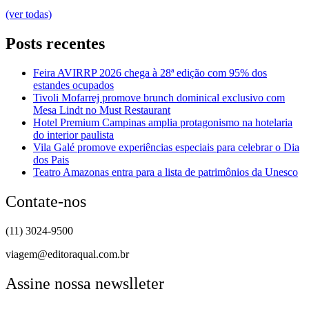
(ver todas)
Posts recentes
Feira AVIRRP 2026 chega à 28ª edição com 95% dos
estandes ocupados
Tivoli Mofarrej promove brunch dominical exclusivo com
Mesa Lindt no Must Restaurant
Hotel Premium Campinas amplia protagonismo na hotelaria
do interior paulista
Vila Galé promove experiências especiais para celebrar o Dia
dos Pais
Teatro Amazonas entra para a lista de patrimônios da Unesco
Contate-nos
(11) 3024-9500
viagem@editoraqual.com.br
Assine nossa newslleter