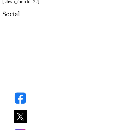
[sibwp_form id=22]
Social