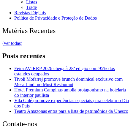
Listas
Trade
Revistas Digitais
Política de Privacidade e Proteção de Dados
Matérias Recentes
(ver todas)
Posts recentes
Feira AVIRRP 2026 chega à 28ª edição com 95% dos
estandes ocupados
Tivoli Mofarrej promove brunch dominical exclusivo com
Mesa Lindt no Must Restaurant
Hotel Premium Campinas amplia protagonismo na hotelaria
do interior paulista
Vila Galé promove experiências especiais para celebrar o Dia
dos Pais
Teatro Amazonas entra para a lista de patrimônios da Unesco
Contate-nos