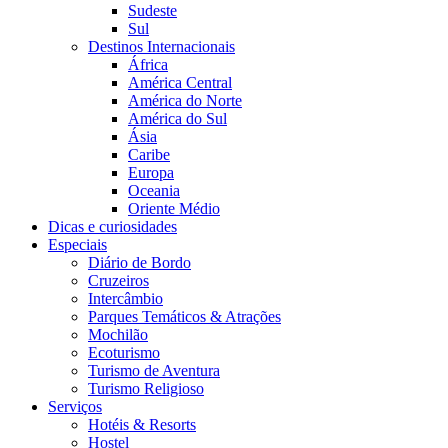
Sudeste
Sul
Destinos Internacionais
África
América Central
América do Norte
América do Sul
Ásia
Caribe
Europa
Oceania
Oriente Médio
Dicas e curiosidades
Especiais
Diário de Bordo
Cruzeiros
Intercâmbio
Parques Temáticos & Atrações
Mochilão
Ecoturismo
Turismo de Aventura
Turismo Religioso
Serviços
Hotéis & Resorts
Hostel