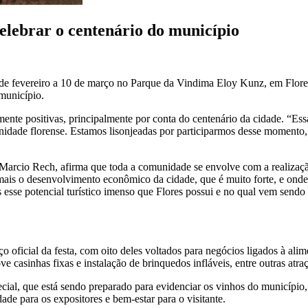
elebrar o centenário do município
 de fevereiro a 10 de março no Parque da Vindima Eloy Kunz, em Flore
município.
mente positivas, principalmente por conta do centenário da cidade. “Es
unidade florense. Estamos lisonjeadas por participarmos desse momento
, Marcio Rech, afirma que toda a comunidade se envolve com a realiza
mais o desenvolvimento econômico da cidade, que é muito forte, e onde
esse potencial turístico imenso que Flores possui e no qual vem send
ficial da festa, com oito deles voltados para negócios ligados à alime
ve casinhas fixas e instalação de brinquedos infláveis, entre outras atra
cial, que está sendo preparado para evidenciar os vinhos do município,
ade para os expositores e bem-estar para o visitante.