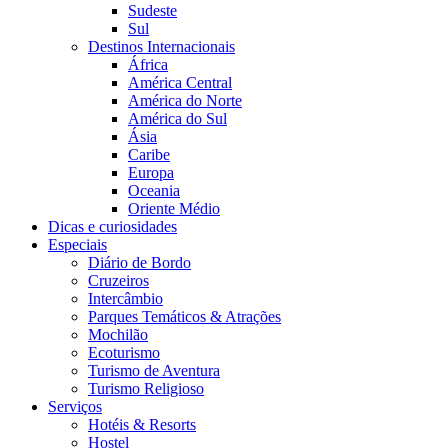
Sudeste
Sul
Destinos Internacionais
África
América Central
América do Norte
América do Sul
Ásia
Caribe
Europa
Oceania
Oriente Médio
Dicas e curiosidades
Especiais
Diário de Bordo
Cruzeiros
Intercâmbio
Parques Temáticos & Atrações
Mochilão
Ecoturismo
Turismo de Aventura
Turismo Religioso
Serviços
Hotéis & Resorts
Hostel