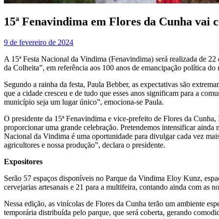
15ª Fenavindima em Flores da Cunha vai c
9 de fevereiro de 2024
A 15ª Festa Nacional da Vindima (Fenavindima) será realizada de 22
da Colheita”, em referência aos 100 anos de emancipação política do 
Segundo a rainha da festa, Paula Bebber, as expectativas são extrema
que a cidade cresceu e de tudo que esses anos significam para a com
município seja um lugar único”, emociona-se Paula.
O presidente da 15ª Fenavindima e vice-prefeito de Flores da Cunha
proporcionar uma grande celebração. Pretendemos intensificar ainda 
Nacional da Vindima é uma oportunidade para divulgar cada vez mais 
agricultores e nossa produção”, declara o presidente.
Expositores
Serão 57 espaços disponíveis no Parque da Vindima Eloy Kunz, espaço o
cervejarias artesanais e 21 para a multifeira, contando ainda com as no
Nessa edição, as vinícolas de Flores da Cunha terão um ambiente espe
temporária distribuída pelo parque, que será coberta, gerando comodid