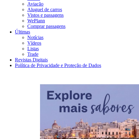
Aviação
Aluguel de carros
Vistos e passagens
WePlann
Comprar passagens
Últimas
Notícias
Vídeos
Listas
Trade
Revistas Digitais
Política de Privacidade e Proteção de Dados