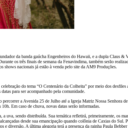
 fundador da banda gaúcha Engenheiros do Hawaii, e a dupla Claus & Van
Durante os três finais de semana da Fenavindima, também serão realiza
 os shows nacionais já estão à venda pelo site da AM9 Produções.
 a celebração do tema “O Centenário da Colheita” por meio dos desfiles
ês datas para ser acompanhado pela comunidade.
 percorrer a Avenida 25 de Julho até a Igreja Matriz Nossa Senhora de L
s 10h. Em caso de chuva, novas datas serão informadas.
a, a uva, sendo distribuída. Sua temática refletirá, primeiramente, os ma
 alcançadas desde sua emancipação quando colônia de Caxias do Sul. Para
s e diversão. A última alegoria terá a presença da rainha Paula Bebber