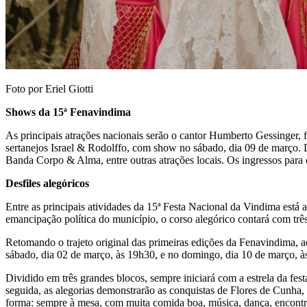
Foto por Eriel Giotti
Shows da 15ª Fenavindima
As principais atrações nacionais serão o cantor Humberto Gessinger,
sertanejos Israel & Rodolffo, com show no sábado, dia 09 de março. 
Banda Corpo & Alma, entre outras atrações locais. Os ingressos para
Desfiles alegóricos
Entre as principais atividades da 15ª Festa Nacional da Vindima está
emancipação política do município, o corso alegórico contará com tr
Retomando o trajeto original das primeiras edições da Fenavindima, ao
sábado, dia 02 de março, às 19h30, e no domingo, dia 10 de março, à
Dividido em três grandes blocos, sempre iniciará com a estrela da fest
seguida, as alegorias demonstrarão as conquistas de Flores de Cunha,
forma: sempre à mesa, com muita comida boa, música, dança, encontro