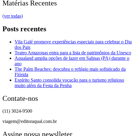
Matérias Recentes
(ver todas)
Posts recentes
Vila Galé promove experiências especiais para celebrar o Dia
dos Pais
Teatro Amazonas entra para a lista de patrimônios da Unesco
Aqualand amplia opções de lazer em Salinas (PA) durante o
ano
The Palm Beaches: descubra o refúgio mais sofisticado da
Flórida
Espírito Santo consolida vocação para o turismo religioso
muito além da Festa da Penha
Contate-nos
(11) 3024-9500
viagem@editoraqual.com.br
Assine nossa newslleter