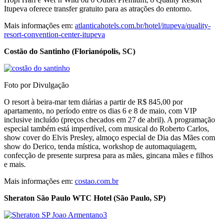
Itupeva oferece transfer gratuito para as atrações do entorno.
Mais informações em:
atlanticahotels.com.br/hotel/itupeva/quality-
resort-convention-center-itupeva
Costão do Santinho (Florianópolis, SC)
Foto por Divulgação
O resort à beira-mar tem diárias a partir de R$ 845,00 por
apartamento, no período entre os dias 6 e 8 de maio, com VIP
inclusive incluído (preços checados em 27 de abril). A programação
especial também está imperdível, com musical do Roberto Carlos,
show cover do Elvis Presley, almoço especial de Dia das Mães com
show do Derico, tenda mística, workshop de automaquiagem,
confecção de presente surpresa para as mães, gincana mães e filhos
e mais.
Mais informações em:
costao.com.br
Sheraton
São Paulo WTC Hotel (São Paulo, SP)