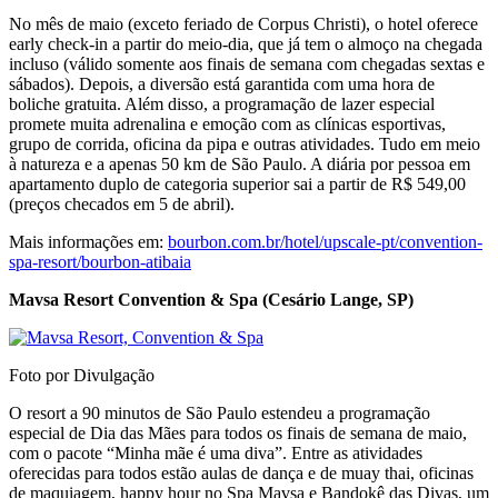
No mês de maio (exceto feriado de Corpus Christi), o hotel oferece
early check-in a partir do meio-dia, que já tem o almoço na chegada
incluso (válido somente aos finais de semana com chegadas sextas e
sábados). Depois, a diversão está garantida com uma hora de
boliche gratuita. Além disso, a programação de lazer especial
promete muita adrenalina e emoção com as clínicas esportivas,
grupo de corrida, oficina da pipa e outras atividades. Tudo em meio
à natureza e a apenas 50 km de São Paulo. A diária por pessoa em
apartamento duplo de categoria superior sai a partir de R$ 549,00
(preços checados em 5 de abril).
Mais informações em:
bourbon.com.br/hotel/upscale-pt/convention-
spa-resort/bourbon-atibaia
Mavsa Resort
Convention & Spa (Cesário Lange, SP)
Foto por Divulgação
O resort a 90 minutos de São Paulo estendeu a programação
especial de Dia das Mães para todos os finais de semana de maio,
com o pacote “Minha mãe é uma diva”. Entre as atividades
oferecidas para todos estão aulas de dança e de muay thai, oficinas
de maquiagem, happy hour no Spa Mavsa e Bandokê das Divas, um