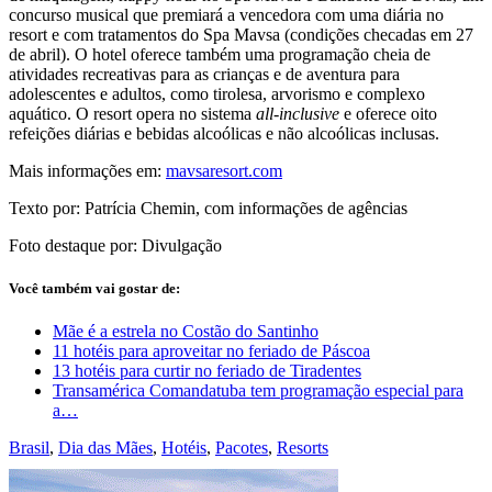
concurso musical que premiará a vencedora com uma diária no
resort e com tratamentos do Spa Mavsa (condições checadas em 27
de abril). O hotel oferece também uma programação cheia de
atividades recreativas para as crianças e de aventura para
adolescentes e adultos, como tirolesa, arvorismo e complexo
aquático. O resort opera no sistema
all-inclusive
e oferece oito
refeições diárias e bebidas alcoólicas e não alcoólicas inclusas.
Mais informações em:
mavsaresort.com
Texto por: Patrícia Chemin, com informações de agências
Foto destaque por: Divulgação
Você também vai gostar de:
Mãe é a estrela no Costão do Santinho
11 hotéis para aproveitar no feriado de Páscoa
13 hotéis para curtir no feriado de Tiradentes
Transamérica Comandatuba tem programação especial para
a…
Brasil
,
Dia das Mães
,
Hotéis
,
Pacotes
,
Resorts