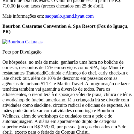
Brunch de Dia das Mães. O valor do pacote está a partir de R$
710,00 já com taxas (preços checados em 25 de abril).
Mais informações em:
saopaulo.grand.hyatt.com
Bourbon Cataratas Convention & Spa Resort (Foz do Iguaçu,
PR)
Foto por Divulgação
Os hóspedes, no mês de maio, ganharão uma hora no boliche de
cortesia, descontos de 15% em serviços como SPA, loja Mandí e
restaurantes TrattoriadiCarinola e Almoço do chef, early check-in e
late check-out, além de 10% de desconto em passeios com as
agências de turismo STTC e Martin Travel. A programação de lazer
temática também vai garantir a diversão de todos. Para os
adolescentes, o resort terá à disposição vôlei de praia, clínica de tênis
e workshop de futebol americano. Já a criançada irá se divertir com
atividades como slackline, circuito radical e oficinas de esportes. As
mães poderão relaxar com atividades como ioga e Bourbon
Wellness, além de workshops de cuidados com a pele e de
automaquiagem. A diária em apartamento duplo de categoria
superior está em R$ 259,00, por pessoa (preços checados em 5 de
abril), exceto para o feriado de Corpus Christi.