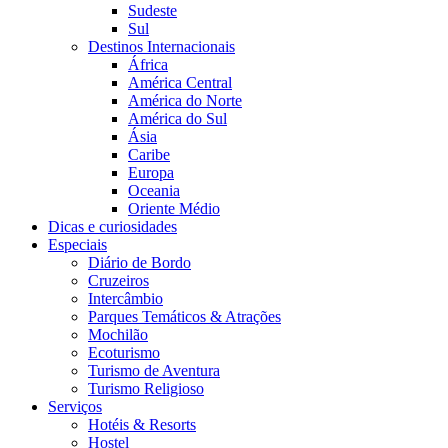
Sudeste
Sul
Destinos Internacionais
África
América Central
América do Norte
América do Sul
Ásia
Caribe
Europa
Oceania
Oriente Médio
Dicas e curiosidades
Especiais
Diário de Bordo
Cruzeiros
Intercâmbio
Parques Temáticos & Atrações
Mochilão
Ecoturismo
Turismo de Aventura
Turismo Religioso
Serviços
Hotéis & Resorts
Hostel