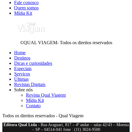
Fale conosco
Quem somos
Mídia Kit
©QUAL VIAGEM- Todos os direitos reservados
Home
Destinos
Dicas e curiosidades
Especiais
Serviços
Últimas
Revistas Digitais
Sobre nós
Revista Qual Viagem
Mídia Kit
Contato
Todos os direitos reservados - Qual Viagem
Editora Qual Ltda
- Rua Araguari, 817 – 4º andar – salas 42/43 – Moema
– SP – 04514-041 fone : (11) 3024-9500