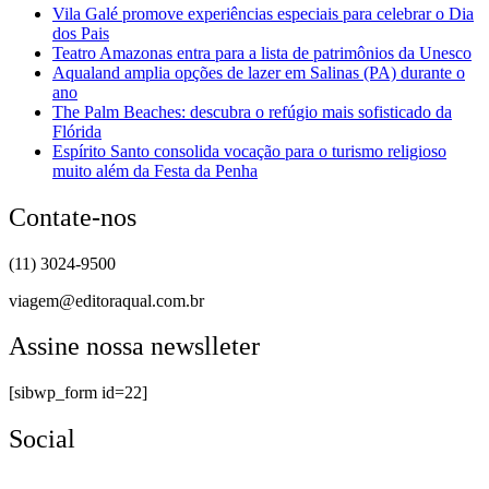
Vila Galé promove experiências especiais para celebrar o Dia
dos Pais
Teatro Amazonas entra para a lista de patrimônios da Unesco
Aqualand amplia opções de lazer em Salinas (PA) durante o
ano
The Palm Beaches: descubra o refúgio mais sofisticado da
Flórida
Espírito Santo consolida vocação para o turismo religioso
muito além da Festa da Penha
Contate-nos
(11) 3024-9500
viagem@editoraqual.com.br
Assine nossa newslleter
[sibwp_form id=22]
Social