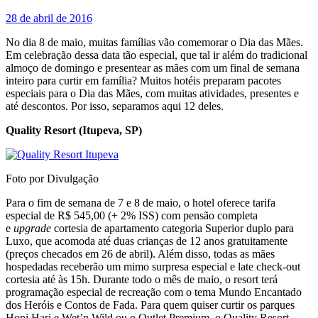
28 de abril de 2016
No dia 8 de maio, muitas famílias vão comemorar o Dia das Mães.
Em celebração dessa data tão especial, que tal ir além do tradicional
almoço de domingo e presentear as mães com um final de semana
inteiro para curtir em família? Muitos hotéis preparam pacotes
especiais para o Dia das Mães, com muitas atividades, presentes e
até descontos. Por isso, separamos aqui 12 deles.
Quality Resort (Itupeva, SP)
Foto por Divulgação
Para o fim de semana de 7 e 8 de maio, o hotel oferece tarifa
especial de R$ 545,00 (+ 2% ISS) com pensão completa
e
upgrade
cortesia de apartamento categoria Superior duplo para
Luxo, que acomoda até duas crianças de 12 anos gratuitamente
(preços checados em 26 de abril). Além disso, todas as mães
hospedadas receberão um mimo surpresa especial e late check-out
cortesia até às 15h. Durante todo o mês de maio, o resort terá
programação especial de recreação com o tema Mundo Encantado
dos Heróis e Contos de Fada. Para quem quiser curtir os parques
Hopi Hari e Wet’n Wild ou o Outlet Premium, o Quality Resort