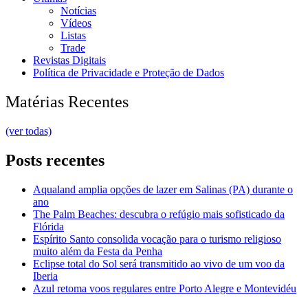
Notícias
Vídeos
Listas
Trade
Revistas Digitais
Política de Privacidade e Proteção de Dados
Matérias Recentes
(ver todas)
Posts recentes
Aqualand amplia opções de lazer em Salinas (PA) durante o
ano
The Palm Beaches: descubra o refúgio mais sofisticado da
Flórida
Espírito Santo consolida vocação para o turismo religioso
muito além da Festa da Penha
Eclipse total do Sol será transmitido ao vivo de um voo da
Iberia
Azul retoma voos regulares entre Porto Alegre e Montevidéu