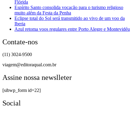
Flórida
Espírito Santo consolida vocação para o turismo religioso
muito além da Festa da Penha
Eclipse total do Sol será transmitido ao vivo de um voo da
Iberia
Azul retoma voos regulares entre Porto Alegre e Montevidéu
Contate-nos
(11) 3024-9500
viagem@editoraqual.com.br
Assine nossa newslleter
[sibwp_form id=22]
Social