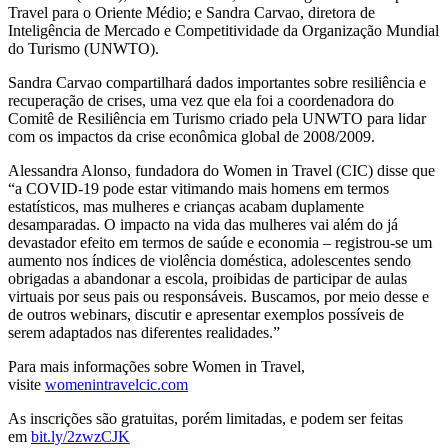
Travel para o Oriente Médio; e Sandra Carvao, diretora de
Inteligência de Mercado e Competitividade da Organização Mundial
do Turismo (UNWTO).
Sandra Carvao compartilhará dados importantes sobre resiliência e
recuperação de crises, uma vez que ela foi a coordenadora do
Comitê de Resiliência em Turismo criado pela UNWTO para lidar
com os impactos da crise econômica global de 2008/2009.
Alessandra Alonso, fundadora do Women in Travel (CIC) disse que
“a COVID-19 pode estar vitimando mais homens em termos
estatísticos, mas mulheres e crianças acabam duplamente
desamparadas. O impacto na vida das mulheres vai além do já
devastador efeito em termos de saúde e economia – registrou-se um
aumento nos índices de violência doméstica, adolescentes sendo
obrigadas a abandonar a escola, proibidas de participar de aulas
virtuais por seus pais ou responsáveis. Buscamos, por meio desse e
de outros webinars, discutir e apresentar exemplos possíveis de
serem adaptados nas diferentes realidades.”
Para mais informações sobre Women in Travel,
visite
womenintravelcic.com
As inscrições são gratuitas, porém limitadas, e podem ser feitas
em
bit.ly/2zwzCJK