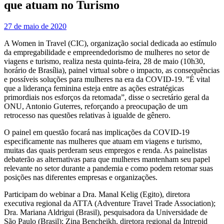
que atuam no Turismo
27 de maio de 2020
A Women in Travel (CIC), organização social dedicada ao estímulo
da empregabilidade e empreendedorismo de mulheres no setor de
viagens e turismo, realiza nesta quinta-feira, 28 de maio (10h30,
horário de Brasília), painel virtual sobre o impacto, as consequências
e possíveis soluções para mulheres na era da COVID-19. ”É vital
que a liderança feminina esteja entre as ações estratégicas
primordiais nos esforços da retomada”, disse o secretário geral da
ONU, Antonio Guterres, reforçando a preocupação de um
retrocesso nas questões relativas à igualde de gênero.
O painel em questão focará nas implicações da COVID-19
especificamente nas mulheres que atuam em viagens e turismo,
muitas das quais perderam seus empregos e renda. As painelistas
debaterão as alternativas para que mulheres mantenham seu papel
relevante no setor durante a pandemia e como podem retomar suas
posições nas diferentes empresas e organizações.
Participam do webinar a Dra. Manal Kelig (Egito), diretora
executiva regional da ATTA (Adventure Travel Trade Association);
Dra. Mariana Aldrigui (Brasil), pesquisadora da Universidade de
São Paulo (Brasil); Zina Bencheikh, diretora regional da Intrepid