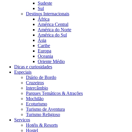
Sudeste
Sul
Destinos Internacionais
África
América Central
América do Norte
América do Sul
Ásia
Caribe
Europa
Oceania
Oriente Médio
Dicas e curiosidades
Especiais
Diário de Bordo
Cruzeiros
Intercâmbio
Parques Temáticos & Atrações
Mochilão
Ecoturismo
Turismo de Aventura
Turismo Religioso
Serviços
Hotéis & Resorts
Hostel