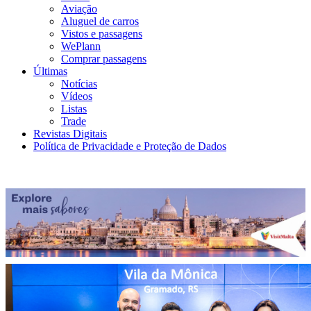
Aviação
Aluguel de carros
Vistos e passagens
WePlann
Comprar passagens
Últimas
Notícias
Vídeos
Listas
Trade
Revistas Digitais
Política de Privacidade e Proteção de Dados