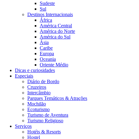
Sudeste
Sul
Destinos Internacionais
África
América Central
América do Norte
América do Sul
Ásia
Caribe
Europa
Oceania
Oriente Médio
Dicas e curiosidades
Especiais
Diário de Bordo
Cruzeiros
Intercâmbio
Parques Temáticos & Atrações
Mochilão
Ecoturismo
Turismo de Aventura
Turismo Religioso
Serviços
Hotéis & Resorts
Hostel