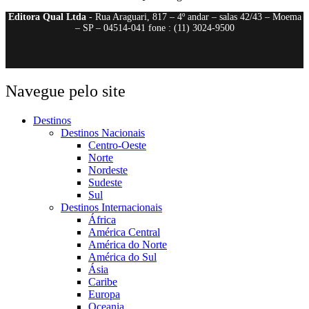
Editora Qual Ltda
- Rua Araguari, 817 – 4º andar – salas 42/43 – Moema
– SP – 04514-041 fone : (11) 3024-9500
Navegue pelo site
Destinos
Destinos Nacionais
Centro-Oeste
Norte
Nordeste
Sudeste
Sul
Destinos Internacionais
África
América Central
América do Norte
América do Sul
Ásia
Caribe
Europa
Oceania