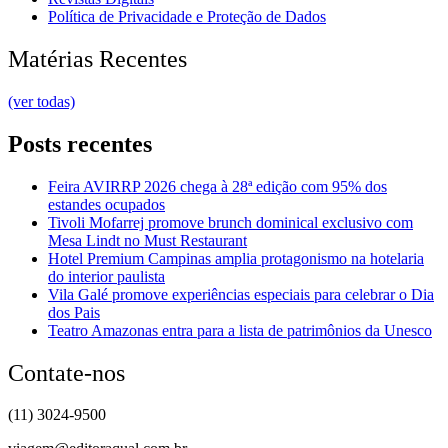
Política de Privacidade e Proteção de Dados
Matérias Recentes
(ver todas)
Posts recentes
Feira AVIRRP 2026 chega à 28ª edição com 95% dos
estandes ocupados
Tivoli Mofarrej promove brunch dominical exclusivo com
Mesa Lindt no Must Restaurant
Hotel Premium Campinas amplia protagonismo na hotelaria
do interior paulista
Vila Galé promove experiências especiais para celebrar o Dia
dos Pais
Teatro Amazonas entra para a lista de patrimônios da Unesco
Contate-nos
(11) 3024-9500