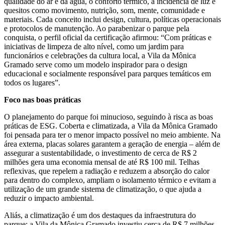
qualidade do ar e da água, o conforto térmico, a incidência de luz e
quesitos como movimento, nutrição, som, mente, comunidade e
materiais. Cada conceito inclui design, cultura, políticas operacionais
e protocolos de manutenção. Ao parabenizar o parque pela
conquista, o perfil oficial da certificação afirmou: “Com práticas e
iniciativas de limpeza de alto nível, como um jardim para
funcionários e celebrações da cultura local, a Vila da Mônica
Gramado serve como um modelo inspirador para o design
educacional e socialmente responsável para parques temáticos em
todos os lugares”.
Foco nas boas práticas
O planejamento do parque foi minucioso, seguindo à risca as boas
práticas de ESG. Coberta e climatizada, a Vila da Mônica Gramado
foi pensada para ter o menor impacto possível no meio ambiente. Na
área externa, placas solares garantem a geração de energia – além de
assegurar a sustentabilidade, o investimento de cerca de R$ 2
milhões gera uma economia mensal de até R$ 100 mil. Telhas
reflexivas, que repelem a radiação e reduzem a absorção do calor
para dentro do complexo, ampliam o isolamento térmico e evitam a
utilização de um grande sistema de climatização, o que ajuda a
reduzir o impacto ambiental.
Aliás, a climatização é um dos destaques da infraestrutura do
parque: a Vila da Mônica Gramado investiu cerca de R$ 7 milhões