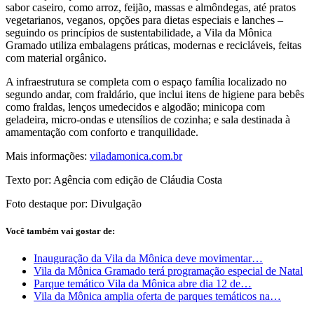
sabor caseiro, como arroz, feijão, massas e almôndegas, até pratos
vegetarianos, veganos, opções para dietas especiais e lanches –
seguindo os princípios de sustentabilidade, a Vila da Mônica
Gramado utiliza embalagens práticas, modernas e recicláveis, feitas
com material orgânico.
A infraestrutura se completa com o espaço família localizado no
segundo andar, com fraldário, que inclui itens de higiene para bebês
como fraldas, lenços umedecidos e algodão; minicopa com
geladeira, micro-ondas e utensílios de cozinha; e sala destinada à
amamentação com conforto e tranquilidade.
Mais informações:
viladamonica.com.br
Texto por: Agência com edição de Cláudia Costa
Foto destaque por: Divulgação
Você também vai gostar de:
Inauguração da Vila da Mônica deve movimentar…
Vila da Mônica Gramado terá programação especial de Natal
Parque temático Vila da Mônica abre dia 12 de…
Vila da Mônica amplia oferta de parques temáticos na…