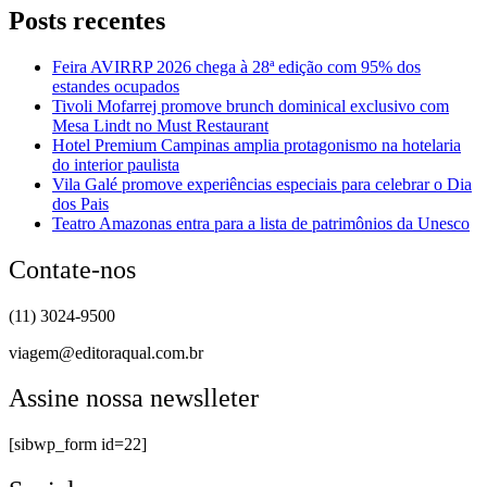
Posts recentes
Feira AVIRRP 2026 chega à 28ª edição com 95% dos
estandes ocupados
Tivoli Mofarrej promove brunch dominical exclusivo com
Mesa Lindt no Must Restaurant
Hotel Premium Campinas amplia protagonismo na hotelaria
do interior paulista
Vila Galé promove experiências especiais para celebrar o Dia
dos Pais
Teatro Amazonas entra para a lista de patrimônios da Unesco
Contate-nos
(11) 3024-9500
viagem@editoraqual.com.br
Assine nossa newslleter
[sibwp_form id=22]