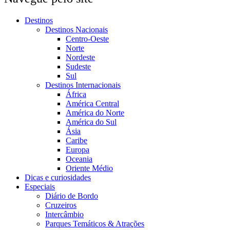
Destinos
Destinos Nacionais
Centro-Oeste
Norte
Nordeste
Sudeste
Sul
Destinos Internacionais
África
América Central
América do Norte
América do Sul
Ásia
Caribe
Europa
Oceania
Oriente Médio
Dicas e curiosidades
Especiais
Diário de Bordo
Cruzeiros
Intercâmbio
Parques Temáticos & Atrações