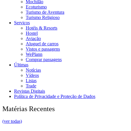
Mochilão
Ecoturismo
Turismo de Aventura
Turismo Religioso
Serviços
Hotéis & Resorts
Hostel
Aviação
Aluguel de carros
Vistos e passagens
WePlann
Comprar passagens
Últimas
Notícias
Vídeos
Listas
Trade
Revistas Digitais
Política de Privacidade e Proteção de Dados
Matérias Recentes
(ver todas)