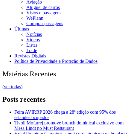
Aviação
Aluguel de carros
Vistos e passagens
WePlann
Comprar passagens
Últimas
Notícias
Vídeos
Listas
Trade
Revistas Digitais
Política de Privacidade e Proteção de Dados
Matérias Recentes
(ver todas)
Posts recentes
Feira AVIRRP 2026 chega à 28ª edição com 95% dos
estandes ocupados
Tivoli Mofarrej promove brunch dominical exclusivo com
Mesa Lindt no Must Restaurant
Hotel Premium Campinas amplia protagonismo na hotelaria