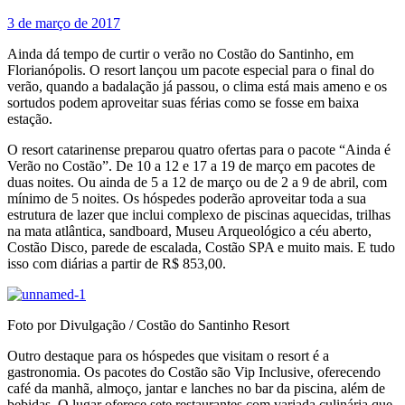
3 de março de 2017
Ainda dá tempo de curtir o verão no Costão do Santinho, em
Florianópolis. O resort lançou um pacote especial para o final do
verão, quando a badalação já passou, o clima está mais ameno e os
sortudos podem aproveitar suas férias como se fosse em baixa
estação.
O resort catarinense preparou quatro ofertas para o pacote “Ainda é
Verão no Costão”. De 10 a 12 e 17 a 19 de março em pacotes de
duas noites. Ou ainda de 5 a 12 de março ou de 2 a 9 de abril, com
mínimo de 5 noites. Os hóspedes poderão aproveitar toda a sua
estrutura de lazer que inclui complexo de piscinas aquecidas, trilhas
na mata atlântica, sandboard, Museu Arqueológico a céu aberto,
Costão Disco, parede de escalada, Costão SPA e muito mais. E tudo
isso com diárias a partir de R$ 853,00.
Foto por Divulgação / Costão do Santinho Resort
Outro destaque para os hóspedes que visitam o resort é a
gastronomia. Os pacotes do Costão são Vip Inclusive, oferecendo
café da manhã, almoço, jantar e lanches no bar da piscina, além de
bebidas. O lugar oferece sete restaurantes com variada culinária que