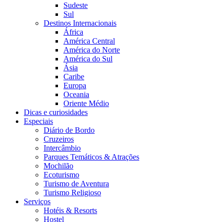
Sudeste
Sul
Destinos Internacionais
África
América Central
América do Norte
América do Sul
Ásia
Caribe
Europa
Oceania
Oriente Médio
Dicas e curiosidades
Especiais
Diário de Bordo
Cruzeiros
Intercâmbio
Parques Temáticos & Atrações
Mochilão
Ecoturismo
Turismo de Aventura
Turismo Religioso
Serviços
Hotéis & Resorts
Hostel