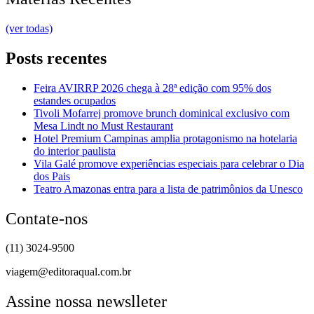
(ver todas)
Posts recentes
Feira AVIRRP 2026 chega à 28ª edição com 95% dos
estandes ocupados
Tivoli Mofarrej promove brunch dominical exclusivo com
Mesa Lindt no Must Restaurant
Hotel Premium Campinas amplia protagonismo na hotelaria
do interior paulista
Vila Galé promove experiências especiais para celebrar o Dia
dos Pais
Teatro Amazonas entra para a lista de patrimônios da Unesco
Contate-nos
(11) 3024-9500
viagem@editoraqual.com.br
Assine nossa newslleter