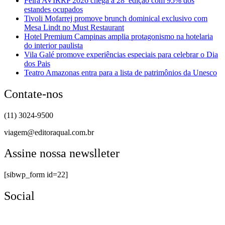
Feira AVIRRP 2026 chega à 28ª edição com 95% dos
estandes ocupados
Tivoli Mofarrej promove brunch dominical exclusivo com
Mesa Lindt no Must Restaurant
Hotel Premium Campinas amplia protagonismo na hotelaria
do interior paulista
Vila Galé promove experiências especiais para celebrar o Dia
dos Pais
Teatro Amazonas entra para a lista de patrimônios da Unesco
Contate-nos
(11) 3024-9500
viagem@editoraqual.com.br
Assine nossa newslleter
[sibwp_form id=22]
Social