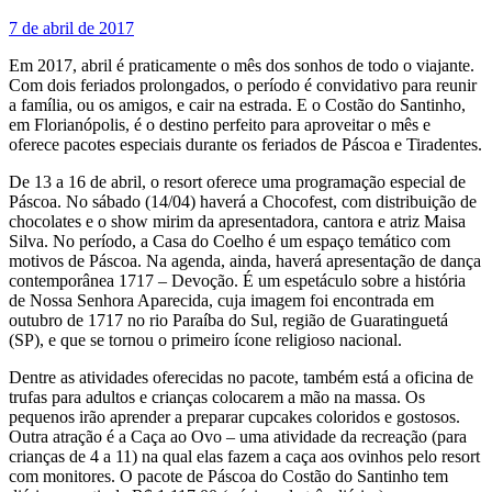
7 de abril de 2017
Em 2017, abril é praticamente o mês dos sonhos de todo o viajante.
Com dois feriados prolongados, o período é convidativo para reunir
a família, ou os amigos, e cair na estrada. E o Costão do Santinho,
em Florianópolis, é o destino perfeito para aproveitar o mês e
oferece pacotes especiais durante os feriados de Páscoa e Tiradentes.
De 13 a 16 de abril, o resort oferece uma programação especial de
Páscoa. No sábado (14/04) haverá a Chocofest, com distribuição de
chocolates e o show mirim da apresentadora, cantora e atriz Maisa
Silva. No período, a Casa do Coelho é um espaço temático com
motivos de Páscoa. Na agenda, ainda, haverá apresentação de dança
contemporânea 1717 – Devoção. É um espetáculo sobre a história
de Nossa Senhora Aparecida, cuja imagem foi encontrada em
outubro de 1717 no rio Paraíba do Sul, região de Guaratinguetá
(SP), e que se tornou o primeiro ícone religioso nacional.
Dentre as atividades oferecidas no pacote, também está a oficina de
trufas para adultos e crianças colocarem a mão na massa. Os
pequenos irão aprender a preparar cupcakes coloridos e gostosos.
Outra atração é a Caça ao Ovo – uma atividade da recreação (para
crianças de 4 a 11) na qual elas fazem a caça aos ovinhos pelo resort
com monitores. O pacote de Páscoa do Costão do Santinho tem