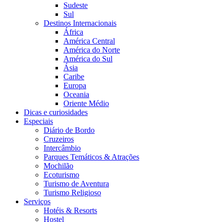
Sudeste
Sul
Destinos Internacionais
África
América Central
América do Norte
América do Sul
Ásia
Caribe
Europa
Oceania
Oriente Médio
Dicas e curiosidades
Especiais
Diário de Bordo
Cruzeiros
Intercâmbio
Parques Temáticos & Atrações
Mochilão
Ecoturismo
Turismo de Aventura
Turismo Religioso
Serviços
Hotéis & Resorts
Hostel