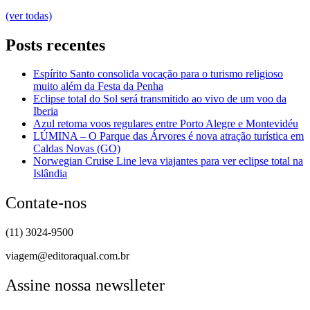
(ver todas)
Posts recentes
Espírito Santo consolida vocação para o turismo religioso
muito além da Festa da Penha
Eclipse total do Sol será transmitido ao vivo de um voo da
Iberia
Azul retoma voos regulares entre Porto Alegre e Montevidéu
LÚMINA – O Parque das Árvores é nova atração turística em
Caldas Novas (GO)
Norwegian Cruise Line leva viajantes para ver eclipse total na
Islândia
Contate-nos
(11) 3024-9500
viagem@editoraqual.com.br
Assine nossa newslleter