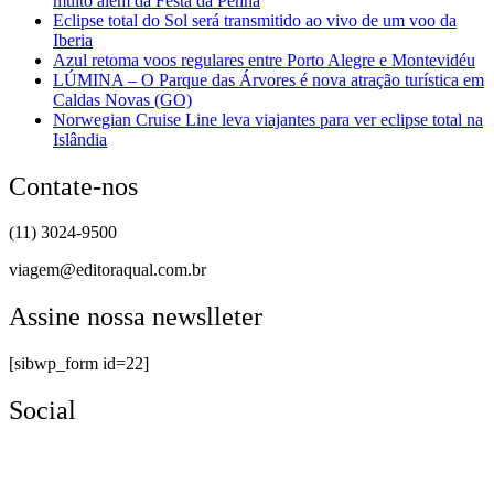
muito além da Festa da Penha
Eclipse total do Sol será transmitido ao vivo de um voo da
Iberia
Azul retoma voos regulares entre Porto Alegre e Montevidéu
LÚMINA – O Parque das Árvores é nova atração turística em
Caldas Novas (GO)
Norwegian Cruise Line leva viajantes para ver eclipse total na
Islândia
Contate-nos
(11) 3024-9500
viagem@editoraqual.com.br
Assine nossa newslleter
[sibwp_form id=22]
Social