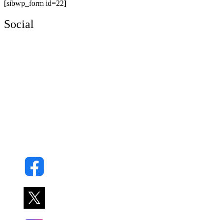
[sibwp_form id=22]
Social