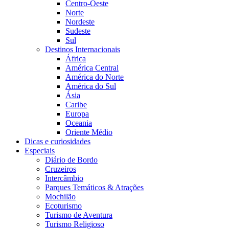
Centro-Oeste
Norte
Nordeste
Sudeste
Sul
Destinos Internacionais
África
América Central
América do Norte
América do Sul
Ásia
Caribe
Europa
Oceania
Oriente Médio
Dicas e curiosidades
Especiais
Diário de Bordo
Cruzeiros
Intercâmbio
Parques Temáticos & Atrações
Mochilão
Ecoturismo
Turismo de Aventura
Turismo Religioso