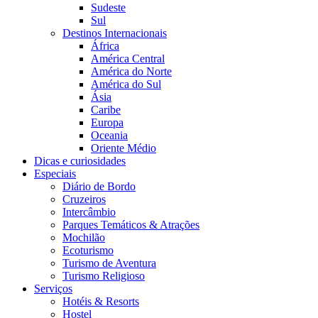
Sudeste
Sul
Destinos Internacionais
África
América Central
América do Norte
América do Sul
Ásia
Caribe
Europa
Oceania
Oriente Médio
Dicas e curiosidades
Especiais
Diário de Bordo
Cruzeiros
Intercâmbio
Parques Temáticos & Atrações
Mochilão
Ecoturismo
Turismo de Aventura
Turismo Religioso
Serviços
Hotéis & Resorts
Hostel