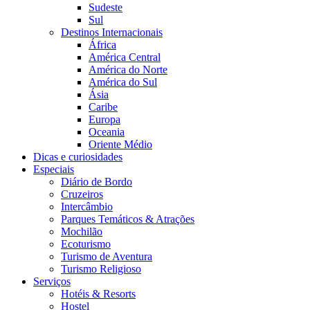
Sudeste
Sul
Destinos Internacionais
África
América Central
América do Norte
América do Sul
Ásia
Caribe
Europa
Oceania
Oriente Médio
Dicas e curiosidades
Especiais
Diário de Bordo
Cruzeiros
Intercâmbio
Parques Temáticos & Atrações
Mochilão
Ecoturismo
Turismo de Aventura
Turismo Religioso
Serviços
Hotéis & Resorts
Hostel