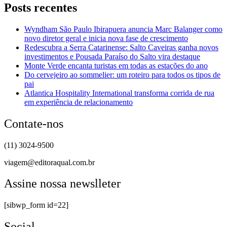
Posts recentes
Wyndham São Paulo Ibirapuera anuncia Marc Balanger como
novo diretor geral e inicia nova fase de crescimento
Redescubra a Serra Catarinense: Salto Caveiras ganha novos
investimentos e Pousada Paraíso do Salto vira destaque
Monte Verde encanta turistas em todas as estações do ano
Do cervejeiro ao sommelier: um roteiro para todos os tipos de
pai
Atlantica Hospitality International transforma corrida de rua
em experiência de relacionamento
Contate-nos
(11) 3024-9500
viagem@editoraqual.com.br
Assine nossa newslleter
[sibwp_form id=22]
Social