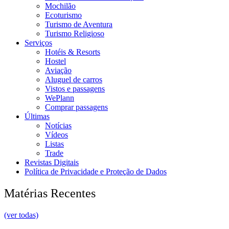
Mochilão
Ecoturismo
Turismo de Aventura
Turismo Religioso
Serviços
Hotéis & Resorts
Hostel
Aviação
Aluguel de carros
Vistos e passagens
WePlann
Comprar passagens
Últimas
Notícias
Vídeos
Listas
Trade
Revistas Digitais
Política de Privacidade e Proteção de Dados
Matérias Recentes
(ver todas)