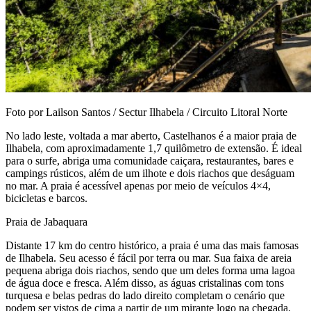
Foto por Lailson Santos / Sectur Ilhabela / Circuito Litoral Norte
No lado leste, voltada a mar aberto, Castelhanos é a maior praia de
Ilhabela, com aproximadamente 1,7 quilômetro de extensão. É ideal
para o surfe, abriga uma comunidade caiçara, restaurantes, bares e
campings rústicos, além de um ilhote e dois riachos que deságuam
no mar. A praia é acessível apenas por meio de veículos 4×4,
bicicletas e barcos.
Praia de Jabaquara
Distante 17 km do centro histórico, a praia é uma das mais famosas
de Ilhabela. Seu acesso é fácil por terra ou mar. Sua faixa de areia
pequena abriga dois riachos, sendo que um deles forma uma lagoa
de água doce e fresca. Além disso, as águas cristalinas com tons
turquesa e belas pedras do lado direito completam o cenário que
podem ser vistos de cima a partir de um mirante logo na chegada.