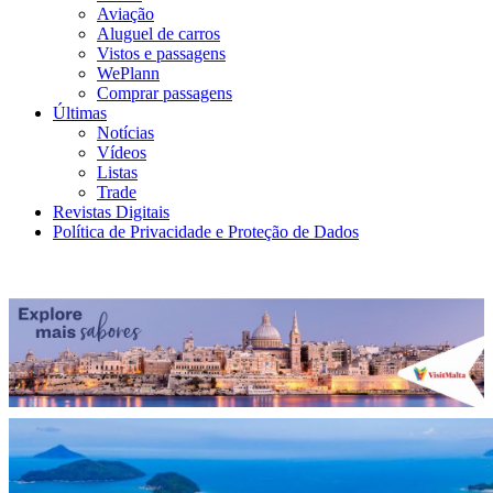
Aviação
Aluguel de carros
Vistos e passagens
WePlann
Comprar passagens
Últimas
Notícias
Vídeos
Listas
Trade
Revistas Digitais
Política de Privacidade e Proteção de Dados