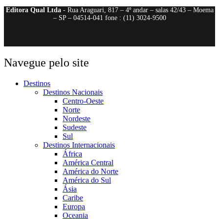
Editora Qual Ltda
- Rua Araguari, 817 – 4º andar – salas 42/43 – Moema
– SP – 04514-041 fone : (11) 3024-9500
Navegue pelo site
Destinos
Destinos Nacionais
Centro-Oeste
Norte
Nordeste
Sudeste
Sul
Destinos Internacionais
África
América Central
América do Norte
América do Sul
Ásia
Caribe
Europa
Oceania