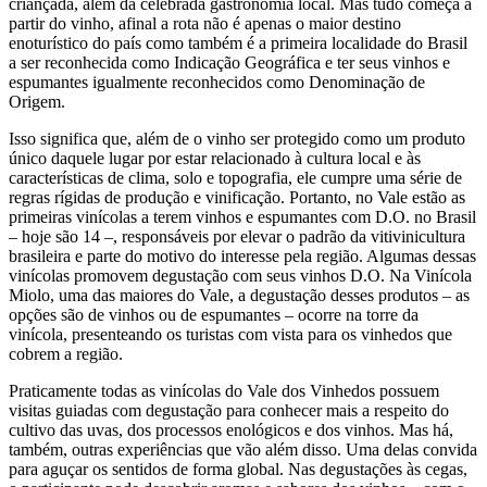
criançada, além da celebrada gastronomia local. Mas tudo começa a
partir do vinho, afinal a rota não é apenas o maior destino
enoturístico do país como também é a primeira localidade do Brasil
a ser reconhecida como Indicação Geográfica e ter seus vinhos e
espumantes igualmente reconhecidos como Denominação de
Origem.
Isso significa que, além de o vinho ser protegido como um produto
único daquele lugar por estar relacionado à cultura local e às
características de clima, solo e topografia, ele cumpre uma série de
regras rígidas de produção e vinificação. Portanto, no Vale estão as
primeiras vinícolas a terem vinhos e espumantes com D.O. no Brasil
– hoje são 14 –, responsáveis por elevar o padrão da vitivinicultura
brasileira e parte do motivo do interesse pela região. Algumas dessas
vinícolas promovem degustação com seus vinhos D.O. Na Vinícola
Miolo, uma das maiores do Vale, a degustação desses produtos – as
opções são de vinhos ou de espumantes – ocorre na torre da
vinícola, presenteando os turistas com vista para os vinhedos que
cobrem a região.
Praticamente todas as vinícolas do Vale dos Vinhedos possuem
visitas guiadas com degustação para conhecer mais a respeito do
cultivo das uvas, dos processos enológicos e dos vinhos. Mas há,
também, outras experiências que vão além disso. Uma delas convida
para aguçar os sentidos de forma global. Nas degustações às cegas,