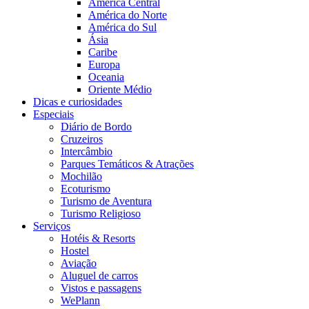
América Central
América do Norte
América do Sul
Ásia
Caribe
Europa
Oceania
Oriente Médio
Dicas e curiosidades
Especiais
Diário de Bordo
Cruzeiros
Intercâmbio
Parques Temáticos & Atrações
Mochilão
Ecoturismo
Turismo de Aventura
Turismo Religioso
Serviços
Hotéis & Resorts
Hostel
Aviação
Aluguel de carros
Vistos e passagens
WePlann