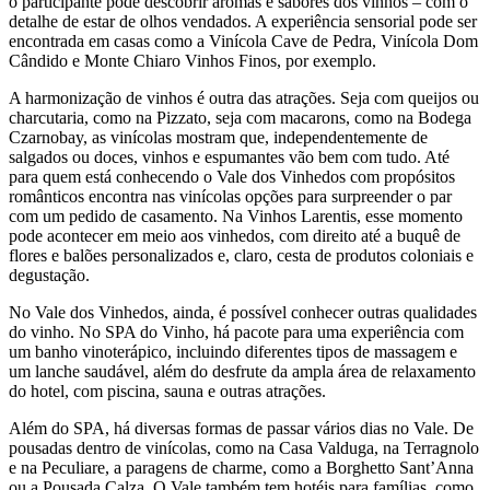
o participante pode descobrir aromas e sabores dos vinhos – com o
detalhe de estar de olhos vendados. A experiência sensorial pode ser
encontrada em casas como a Vinícola Cave de Pedra, Vinícola Dom
Cândido e Monte Chiaro Vinhos Finos, por exemplo.
A harmonização de vinhos é outra das atrações. Seja com queijos ou
charcutaria, como na Pizzato, seja com macarons, como na Bodega
Czarnobay, as vinícolas mostram que, independentemente de
salgados ou doces, vinhos e espumantes vão bem com tudo. Até
para quem está conhecendo o Vale dos Vinhedos com propósitos
românticos encontra nas vinícolas opções para surpreender o par
com um pedido de casamento. Na Vinhos Larentis, esse momento
pode acontecer em meio aos vinhedos, com direito até a buquê de
flores e balões personalizados e, claro, cesta de produtos coloniais e
degustação.
No Vale dos Vinhedos, ainda, é possível conhecer outras qualidades
do vinho. No SPA do Vinho, há pacote para uma experiência com
um banho vinoterápico, incluindo diferentes tipos de massagem e
um lanche saudável, além do desfrute da ampla área de relaxamento
do hotel, com piscina, sauna e outras atrações.
Além do SPA, há diversas formas de passar vários dias no Vale. De
pousadas dentro de vinícolas, como na Casa Valduga, na Terragnolo
e na Peculiare, a paragens de charme, como a Borghetto Sant’Anna
ou a Pousada Calza. O Vale também tem hotéis para famílias, como