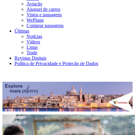
Aviação
Aluguel de carros
Vistos e passagens
WePlann
Comprar passagens
Últimas
Notícias
Vídeos
Listas
Trade
Revistas Digitais
Política de Privacidade e Proteção de Dados