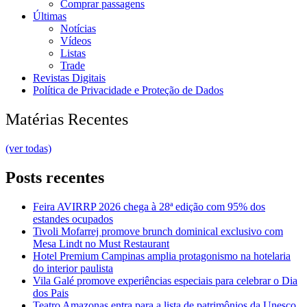
Comprar passagens
Últimas
Notícias
Vídeos
Listas
Trade
Revistas Digitais
Política de Privacidade e Proteção de Dados
Matérias Recentes
(ver todas)
Posts recentes
Feira AVIRRP 2026 chega à 28ª edição com 95% dos
estandes ocupados
Tivoli Mofarrej promove brunch dominical exclusivo com
Mesa Lindt no Must Restaurant
Hotel Premium Campinas amplia protagonismo na hotelaria
do interior paulista
Vila Galé promove experiências especiais para celebrar o Dia
dos Pais
Teatro Amazonas entra para a lista de patrimônios da Unesco