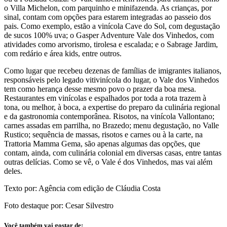
o Villa Michelon, com parquinho e minifazenda. As crianças, por
sinal, contam com opções para estarem integradas ao passeio dos
pais. Como exemplo, estão a vinícola Cave do Sol, com degustação
de sucos 100% uva; o Gasper Adventure Vale dos Vinhedos, com
atividades como arvorismo, tirolesa e escalada; e o Sabrage Jardim,
com redário e área kids, entre outros.
Como lugar que recebeu dezenas de famílias de imigrantes italianos,
responsáveis pelo legado vitivinícola do lugar, o Vale dos Vinhedos
tem como herança desse mesmo povo o prazer da boa mesa.
Restaurantes em vinícolas e espalhados por toda a rota trazem à
tona, ou melhor, à boca, a expertise do preparo da culinária regional
e da gastronomia contemporânea. Risotos, na vinícola Vallontano;
carnes assadas em parrilha, no Brazedo; menu degustação, no Valle
Rustico; sequência de massas, risotos e carnes ou à la carte, na
Trattoria Mamma Gema, são apenas algumas das opções, que
contam, ainda, com culinária colonial em diversas casas, entre tantas
outras delícias. Como se vê, o Vale é dos Vinhedos, mas vai além
deles.
Texto por: Agência com edição de Cláudia Costa
Foto destaque por: Cesar Silvestro
Você também vai gostar de: