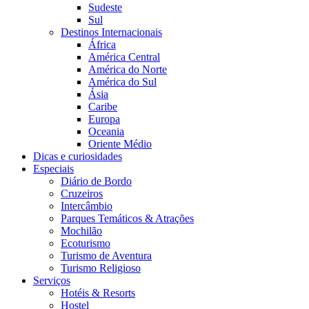
Sudeste
Sul
Destinos Internacionais
África
América Central
América do Norte
América do Sul
Ásia
Caribe
Europa
Oceania
Oriente Médio
Dicas e curiosidades
Especiais
Diário de Bordo
Cruzeiros
Intercâmbio
Parques Temáticos & Atrações
Mochilão
Ecoturismo
Turismo de Aventura
Turismo Religioso
Serviços
Hotéis & Resorts
Hostel