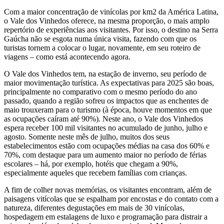
Com a maior concentração de vinícolas por km2 da América Latina,
o Vale dos Vinhedos oferece, na mesma proporção, o mais amplo
repertório de experiências aos visitantes. Por isso, o destino na Serra
Gaúcha não se esgota numa única visita, fazendo com que os
turistas tornem a colocar o lugar, novamente, em seu roteiro de
viagens – como está acontecendo agora.
O Vale dos Vinhedos tem, na estação de inverno, seu período de
maior movimentação turística. As expectativas para 2025 são boas,
principalmente no comparativo com o mesmo período do ano
passado, quando a região sofreu os impactos que as enchentes de
maio trouxeram para o turismo (à época, houve momentos em que
as ocupações caíram até 90%). Neste ano, o Vale dos Vinhedos
espera receber 100 mil visitantes no acumulado de junho, julho e
agosto. Somente neste mês de julho, muitos dos seus
estabelecimentos estão com ocupações médias na casa dos 60% e
70%, com destaque para um aumento maior no período de férias
escolares – há, por exemplo, hotéis que chegam a 90%,
especialmente aqueles que recebem famílias com crianças.
A fim de colher novas memórias, os visitantes encontram, além de
paisagens vitícolas que se espalham por encostas e do contato com a
natureza, diferentes degustações em mais de 30 vinícolas,
hospedagem em estalagens de luxo e programação para distrair a