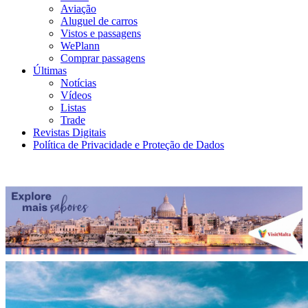
Aviação
Aluguel de carros
Vistos e passagens
WePlann
Comprar passagens
Últimas
Notícias
Vídeos
Listas
Trade
Revistas Digitais
Política de Privacidade e Proteção de Dados