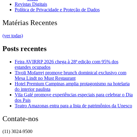
Revistas Digitais
Política de Privacidade e Proteção de Dados
Matérias Recentes
(ver todas)
Posts recentes
Feira AVIRRP 2026 chega à 28ª edição com 95% dos
estandes ocupados
Tivoli Mofarrej promove brunch dominical exclusivo com
Mesa Lindt no Must Restaurant
Hotel Premium Campinas amplia protagonismo na hotelaria
do interior paulista
Vila Galé promove experiências especiais para celebrar o Dia
dos Pais
Teatro Amazonas entra para a lista de patrimônios da Unesco
Contate-nos
(11) 3024-9500