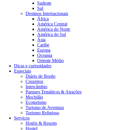
Sudeste
Sul
Destinos Internacionais
África
América Central
América do Norte
América do Sul
Ásia
Caribe
Europa
Oceania
Oriente Médio
Dicas e curiosidades
Especiais
Diário de Bordo
Cruzeiros
Intercâmbio
Parques Temáticos & Atrações
Mochilão
Ecoturismo
Turismo de Aventura
Turismo Religioso
Serviços
Hotéis & Resorts
Hostel