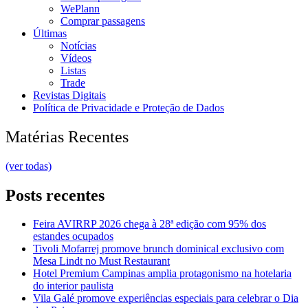
WePlann
Comprar passagens
Últimas
Notícias
Vídeos
Listas
Trade
Revistas Digitais
Política de Privacidade e Proteção de Dados
Matérias Recentes
(ver todas)
Posts recentes
Feira AVIRRP 2026 chega à 28ª edição com 95% dos
estandes ocupados
Tivoli Mofarrej promove brunch dominical exclusivo com
Mesa Lindt no Must Restaurant
Hotel Premium Campinas amplia protagonismo na hotelaria
do interior paulista
Vila Galé promove experiências especiais para celebrar o Dia