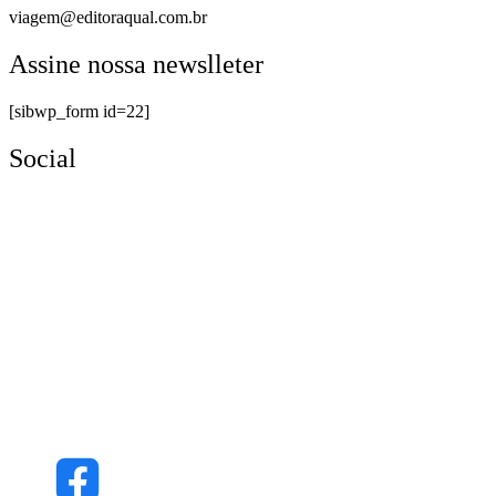
viagem@editoraqual.com.br
Assine nossa newslleter
[sibwp_form id=22]
Social