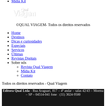
Mídia Kit
©QUAL VIAGEM- Todos os direitos reservados
Home
Destinos
Dicas e curiosidades
Especiais
Serviços
Últimas
Revistas Digitais
Sobre nós
Revista Qual Viagem
Mídia Kit
Contato
Todos os direitos reservados - Qual Viagem
Editora Qual Ltda
- Rua Araguari, 817 – 4º andar – salas 42/43 – Moema
– SP – 04514-041 fone : (11) 3024-9500