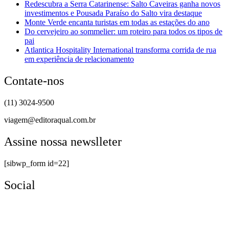
Redescubra a Serra Catarinense: Salto Caveiras ganha novos
investimentos e Pousada Paraíso do Salto vira destaque
Monte Verde encanta turistas em todas as estações do ano
Do cervejeiro ao sommelier: um roteiro para todos os tipos de
pai
Atlantica Hospitality International transforma corrida de rua
em experiência de relacionamento
Contate-nos
(11) 3024-9500
viagem@editoraqual.com.br
Assine nossa newslleter
[sibwp_form id=22]
Social