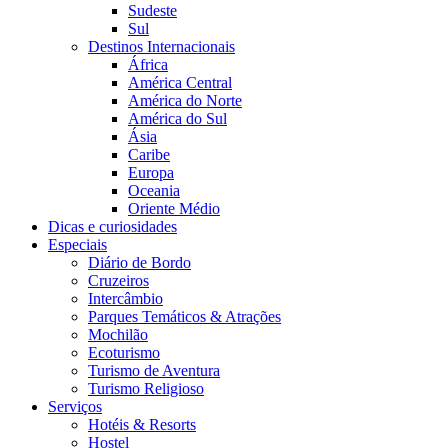
Sudeste
Sul
Destinos Internacionais
África
América Central
América do Norte
América do Sul
Ásia
Caribe
Europa
Oceania
Oriente Médio
Dicas e curiosidades
Especiais
Diário de Bordo
Cruzeiros
Intercâmbio
Parques Temáticos & Atrações
Mochilão
Ecoturismo
Turismo de Aventura
Turismo Religioso
Serviços
Hotéis & Resorts
Hostel