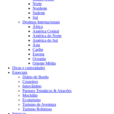
Norte
Nordeste
Sudeste
Sul
Destinos Internacionais
África
América Central
América do Norte
América do Sul
Ásia
Caribe
Europa
Oceania
Oriente Médio
Dicas e curiosidades
Especiais
Diário de Bordo
Cruzeiros
Intercâmbio
Parques Temáticos & Atrações
Mochilão
Ecoturismo
Turismo de Aventura
Turismo Religioso
Serviços