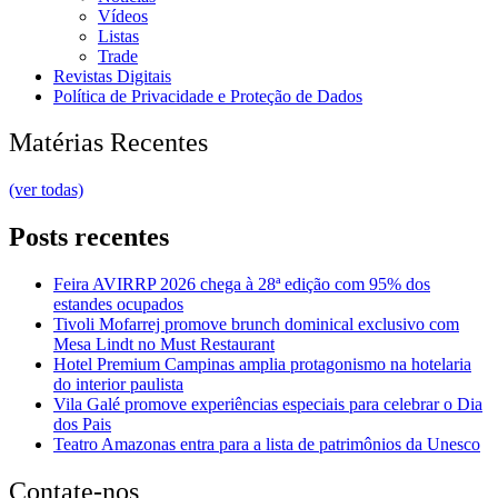
Vídeos
Listas
Trade
Revistas Digitais
Política de Privacidade e Proteção de Dados
Matérias Recentes
(ver todas)
Posts recentes
Feira AVIRRP 2026 chega à 28ª edição com 95% dos
estandes ocupados
Tivoli Mofarrej promove brunch dominical exclusivo com
Mesa Lindt no Must Restaurant
Hotel Premium Campinas amplia protagonismo na hotelaria
do interior paulista
Vila Galé promove experiências especiais para celebrar o Dia
dos Pais
Teatro Amazonas entra para a lista de patrimônios da Unesco
Contate-nos