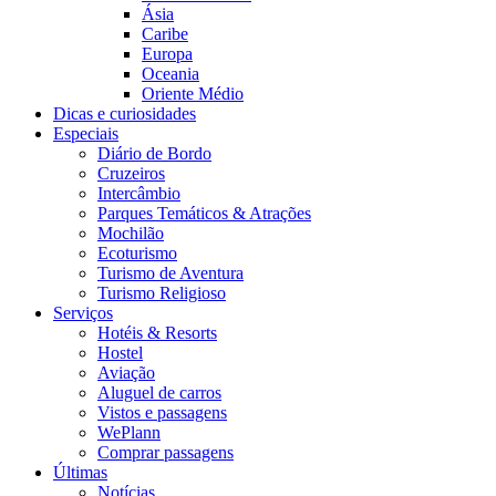
Ásia
Caribe
Europa
Oceania
Oriente Médio
Dicas e curiosidades
Especiais
Diário de Bordo
Cruzeiros
Intercâmbio
Parques Temáticos & Atrações
Mochilão
Ecoturismo
Turismo de Aventura
Turismo Religioso
Serviços
Hotéis & Resorts
Hostel
Aviação
Aluguel de carros
Vistos e passagens
WePlann
Comprar passagens
Últimas
Notícias