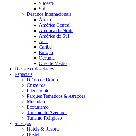
Sudeste
Sul
Destinos Internacionais
África
América Central
América do Norte
América do Sul
Ásia
Caribe
Europa
Oceania
Oriente Médio
Dicas e curiosidades
Especiais
Diário de Bordo
Cruzeiros
Intercâmbio
Parques Temáticos & Atrações
Mochilão
Ecoturismo
Turismo de Aventura
Turismo Religioso
Serviços
Hotéis & Resorts
Hostel