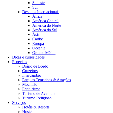
Sudeste
Sul
Destinos Internacionais
África
América Central
América do Norte
América do Sul
Ásia
Caribe
Europa
Oceania
Oriente Médio
Dicas e curiosidades
Especiais
Diário de Bordo
Cruzeiros
Intercâmbio
Parques Temáticos & Atrações
Mochilão
Ecoturismo
Turismo de Aventura
Turismo Religioso
Serviços
Hotéis & Resorts
Hostel