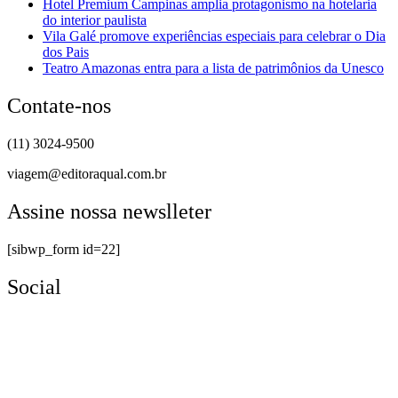
Hotel Premium Campinas amplia protagonismo na hotelaria
do interior paulista
Vila Galé promove experiências especiais para celebrar o Dia
dos Pais
Teatro Amazonas entra para a lista de patrimônios da Unesco
Contate-nos
(11) 3024-9500
viagem@editoraqual.com.br
Assine nossa newslleter
[sibwp_form id=22]
Social