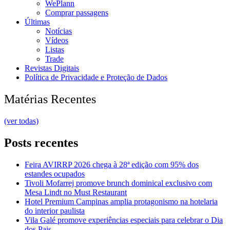
WePlann
Comprar passagens
Últimas
Notícias
Vídeos
Listas
Trade
Revistas Digitais
Política de Privacidade e Proteção de Dados
Matérias Recentes
(ver todas)
Posts recentes
Feira AVIRRP 2026 chega à 28ª edição com 95% dos
estandes ocupados
Tivoli Mofarrej promove brunch dominical exclusivo com
Mesa Lindt no Must Restaurant
Hotel Premium Campinas amplia protagonismo na hotelaria
do interior paulista
Vila Galé promove experiências especiais para celebrar o Dia
dos Pais