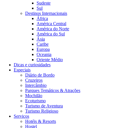
Sudeste
Sul
Destinos Internacionais
África
América Central
América do Norte
América do Sul
Ásia
Caribe
Europa
Oceania
Oriente Médio
Dicas e curiosidades
Especiais
Diário de Bordo
Cruzeiros
Intercâmbio
Parques Temáticos & Atrações
Mochilão
Ecoturismo
Turismo de Aventura
Turismo Religioso
Serviços
Hotéis & Resorts
Hostel