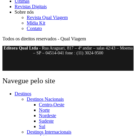
Últimas
Revistas Digitais
Sobre nós
Revista Qual Viagem
Mídia Kit
Contato
Todos os direitos reservados - Qual Viagem
Editora Qual Ltda
- Rua Araguari, 817 – 4º andar – salas 42/43 – Moema
– SP – 04514-041 fone : (11) 3024-9500
Navegue pelo site
Destinos
Destinos Nacionais
Centro-Oeste
Norte
Nordeste
Sudeste
Sul
Destinos Internacionais