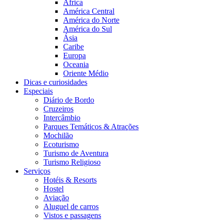
África
América Central
América do Norte
América do Sul
Ásia
Caribe
Europa
Oceania
Oriente Médio
Dicas e curiosidades
Especiais
Diário de Bordo
Cruzeiros
Intercâmbio
Parques Temáticos & Atrações
Mochilão
Ecoturismo
Turismo de Aventura
Turismo Religioso
Serviços
Hotéis & Resorts
Hostel
Aviação
Aluguel de carros
Vistos e passagens