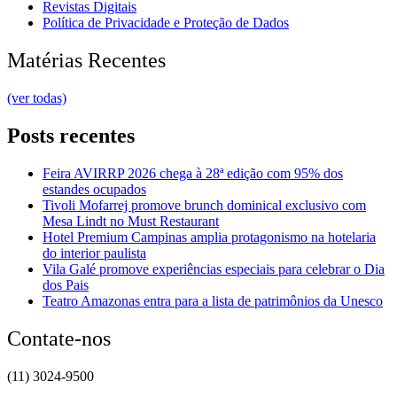
Revistas Digitais
Política de Privacidade e Proteção de Dados
Matérias Recentes
(ver todas)
Posts recentes
Feira AVIRRP 2026 chega à 28ª edição com 95% dos
estandes ocupados
Tivoli Mofarrej promove brunch dominical exclusivo com
Mesa Lindt no Must Restaurant
Hotel Premium Campinas amplia protagonismo na hotelaria
do interior paulista
Vila Galé promove experiências especiais para celebrar o Dia
dos Pais
Teatro Amazonas entra para a lista de patrimônios da Unesco
Contate-nos
(11) 3024-9500