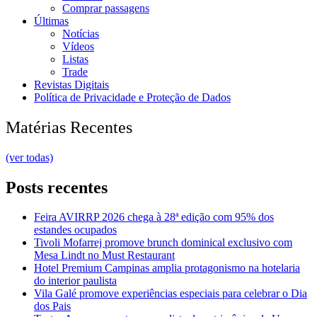
Comprar passagens
Últimas
Notícias
Vídeos
Listas
Trade
Revistas Digitais
Política de Privacidade e Proteção de Dados
Matérias Recentes
(ver todas)
Posts recentes
Feira AVIRRP 2026 chega à 28ª edição com 95% dos
estandes ocupados
Tivoli Mofarrej promove brunch dominical exclusivo com
Mesa Lindt no Must Restaurant
Hotel Premium Campinas amplia protagonismo na hotelaria
do interior paulista
Vila Galé promove experiências especiais para celebrar o Dia
dos Pais