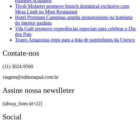
estandes ocupados
Tivoli Mofarrej promove brunch dominical exclusivo com
Mesa Lindt no Must Restaurant
Hotel Premium Campinas amplia protagonismo na hotelaria
do interior paulista
Vila Galé promove experiências especiais para celebrar o Dia
dos Pais
Teatro Amazonas entra para a lista de patrimônios da Unesco
Contate-nos
(11) 3024-9500
viagem@editoraqual.com.br
Assine nossa newslleter
[sibwp_form id=22]
Social