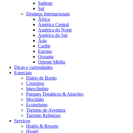
Sudeste
Sul
Destinos Internacionais
África
América Central
América do Norte
América do Sul
Ásia
Caribe
Europa
Oceania
Oriente Médio
Dicas e curiosidades
Especiais
Diário de Bordo
Cruzeiros
Intercâmbio
Parques Temáticos & Atrações
Mochilão
Ecoturismo
Turismo de Aventura
Turismo Religioso
Serviços
Hotéis & Resorts
Hostel