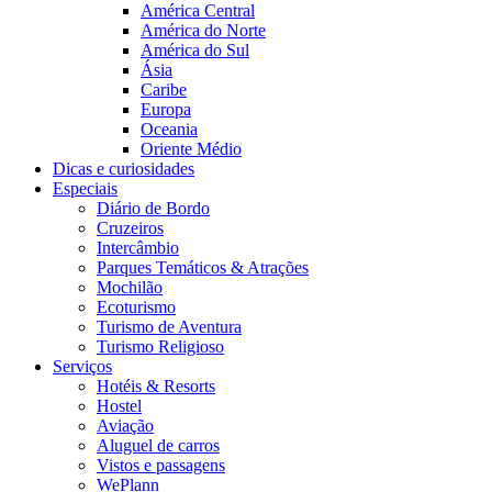
América Central
América do Norte
América do Sul
Ásia
Caribe
Europa
Oceania
Oriente Médio
Dicas e curiosidades
Especiais
Diário de Bordo
Cruzeiros
Intercâmbio
Parques Temáticos & Atrações
Mochilão
Ecoturismo
Turismo de Aventura
Turismo Religioso
Serviços
Hotéis & Resorts
Hostel
Aviação
Aluguel de carros
Vistos e passagens
WePlann