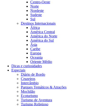
Centro-Oeste
Norte
Nordeste
Sudeste
Sul
Destinos Internacionais
África
América Central
América do Norte
América do Sul
Ásia
Caribe
Europa
Oceania
Oriente Médio
Dicas e curiosidades
Especiais
Diário de Bordo
Cruzeiros
Intercâmbio
Parques Temáticos & Atrações
Mochilão
Ecoturismo
Turismo de Aventura
Turismo Religioso