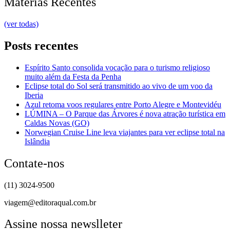
Matérias Recentes
(ver todas)
Posts recentes
Espírito Santo consolida vocação para o turismo religioso
muito além da Festa da Penha
Eclipse total do Sol será transmitido ao vivo de um voo da
Iberia
Azul retoma voos regulares entre Porto Alegre e Montevidéu
LÚMINA – O Parque das Árvores é nova atração turística em
Caldas Novas (GO)
Norwegian Cruise Line leva viajantes para ver eclipse total na
Islândia
Contate-nos
(11) 3024-9500
viagem@editoraqual.com.br
Assine nossa newslleter