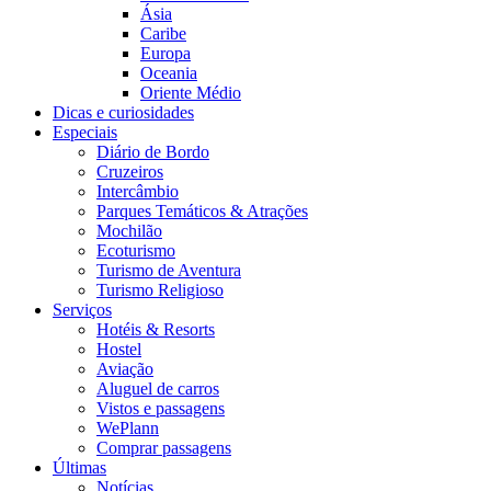
Ásia
Caribe
Europa
Oceania
Oriente Médio
Dicas e curiosidades
Especiais
Diário de Bordo
Cruzeiros
Intercâmbio
Parques Temáticos & Atrações
Mochilão
Ecoturismo
Turismo de Aventura
Turismo Religioso
Serviços
Hotéis & Resorts
Hostel
Aviação
Aluguel de carros
Vistos e passagens
WePlann
Comprar passagens
Últimas
Notícias