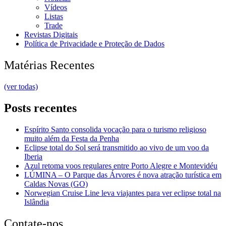
Vídeos
Listas
Trade
Revistas Digitais
Política de Privacidade e Proteção de Dados
Matérias Recentes
(ver todas)
Posts recentes
Espírito Santo consolida vocação para o turismo religioso
muito além da Festa da Penha
Eclipse total do Sol será transmitido ao vivo de um voo da
Iberia
Azul retoma voos regulares entre Porto Alegre e Montevidéu
LÚMINA – O Parque das Árvores é nova atração turística em
Caldas Novas (GO)
Norwegian Cruise Line leva viajantes para ver eclipse total na
Islândia
Contate-nos