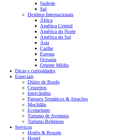
Sudeste
Sul
Destinos Internacionais
África
América Central
América do Norte
América do Sul
Ásia
Caribe
Europa
Oceania
Oriente Médio
Dicas e curiosidades
Especiais
Diário de Bordo
Cruzeiros
Intercâmbio
Parques Temáticos & Atrações
Mochilão
Ecoturismo
Turismo de Aventura
Turismo Religioso
Serviços
Hotéis & Resorts
Hostel