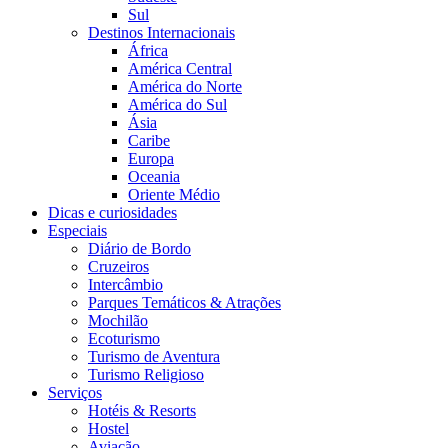
Sul
Destinos Internacionais
África
América Central
América do Norte
América do Sul
Ásia
Caribe
Europa
Oceania
Oriente Médio
Dicas e curiosidades
Especiais
Diário de Bordo
Cruzeiros
Intercâmbio
Parques Temáticos & Atrações
Mochilão
Ecoturismo
Turismo de Aventura
Turismo Religioso
Serviços
Hotéis & Resorts
Hostel
Aviação