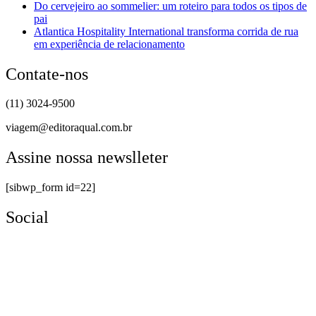
Do cervejeiro ao sommelier: um roteiro para todos os tipos de
pai
Atlantica Hospitality International transforma corrida de rua
em experiência de relacionamento
Contate-nos
(11) 3024-9500
viagem@editoraqual.com.br
Assine nossa newslleter
[sibwp_form id=22]
Social