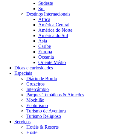
Sudeste
Sul
Destinos Internacionais
África
América Central
América do Norte
América do Sul
Ásia
Caribe
Europa
Oceania
Oriente Médio
Dicas e curiosidades
Especiais
Diário de Bordo
Cruzeiros
Intercâmbio
Parques Temáticos & Atrações
Mochilão
Ecoturismo
Turismo de Aventura
Turismo Religioso
Serviços
Hotéis & Resorts
Hostel