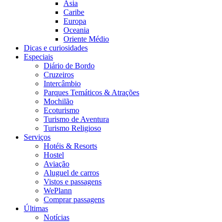
Ásia
Caribe
Europa
Oceania
Oriente Médio
Dicas e curiosidades
Especiais
Diário de Bordo
Cruzeiros
Intercâmbio
Parques Temáticos & Atrações
Mochilão
Ecoturismo
Turismo de Aventura
Turismo Religioso
Serviços
Hotéis & Resorts
Hostel
Aviação
Aluguel de carros
Vistos e passagens
WePlann
Comprar passagens
Últimas
Notícias