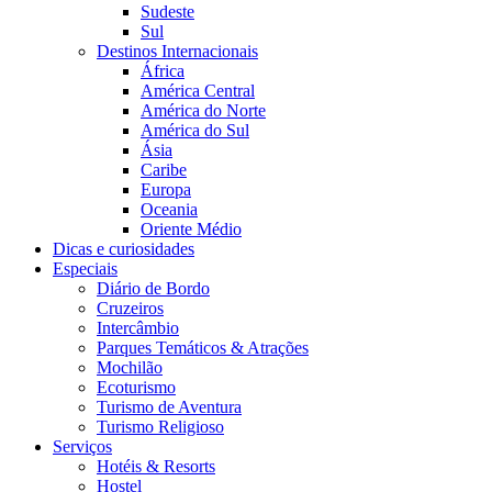
Sudeste
Sul
Destinos Internacionais
África
América Central
América do Norte
América do Sul
Ásia
Caribe
Europa
Oceania
Oriente Médio
Dicas e curiosidades
Especiais
Diário de Bordo
Cruzeiros
Intercâmbio
Parques Temáticos & Atrações
Mochilão
Ecoturismo
Turismo de Aventura
Turismo Religioso
Serviços
Hotéis & Resorts
Hostel