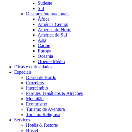
Sudeste
Sul
Destinos Internacionais
África
América Central
América do Norte
América do Sul
Ásia
Caribe
Europa
Oceania
Oriente Médio
Dicas e curiosidades
Especiais
Diário de Bordo
Cruzeiros
Intercâmbio
Parques Temáticos & Atrações
Mochilão
Ecoturismo
Turismo de Aventura
Turismo Religioso
Serviços
Hotéis & Resorts
Hostel