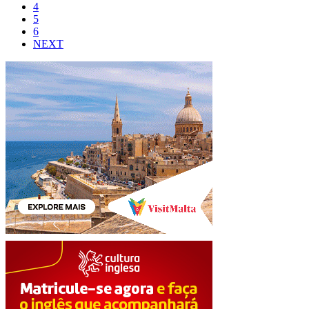
4
5
6
NEXT