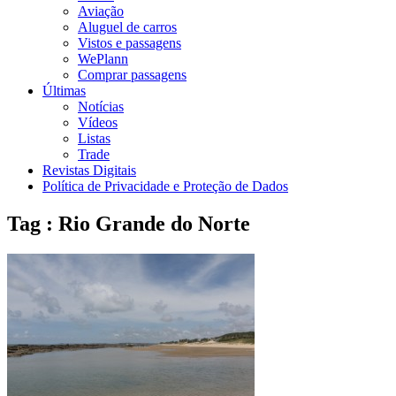
Aviação
Aluguel de carros
Vistos e passagens
WePlann
Comprar passagens
Últimas
Notícias
Vídeos
Listas
Trade
Revistas Digitais
Política de Privacidade e Proteção de Dados
Tag : Rio Grande do Norte