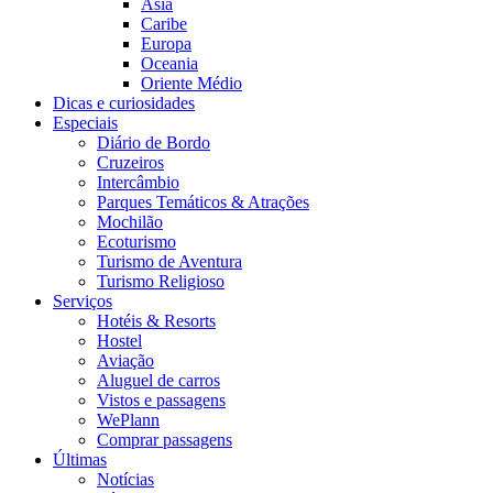
Ásia
Caribe
Europa
Oceania
Oriente Médio
Dicas e curiosidades
Especiais
Diário de Bordo
Cruzeiros
Intercâmbio
Parques Temáticos & Atrações
Mochilão
Ecoturismo
Turismo de Aventura
Turismo Religioso
Serviços
Hotéis & Resorts
Hostel
Aviação
Aluguel de carros
Vistos e passagens
WePlann
Comprar passagens
Últimas
Notícias