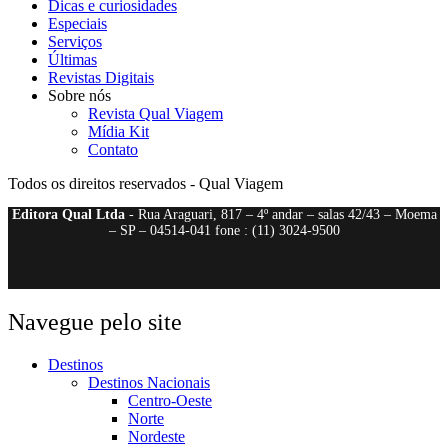
Dicas e curiosidades
Especiais
Serviços
Últimas
Revistas Digitais
Sobre nós
Revista Qual Viagem
Mídia Kit
Contato
Todos os direitos reservados - Qual Viagem
Editora Qual Ltda
- Rua Araguari, 817 – 4º andar – salas 42/43 – Moema
– SP – 04514-041 fone : (11) 3024-9500
Navegue pelo site
Destinos
Destinos Nacionais
Centro-Oeste
Norte
Nordeste