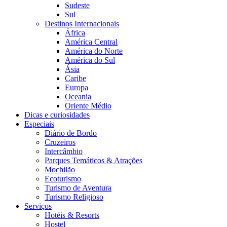
Sudeste
Sul
Destinos Internacionais
África
América Central
América do Norte
América do Sul
Ásia
Caribe
Europa
Oceania
Oriente Médio
Dicas e curiosidades
Especiais
Diário de Bordo
Cruzeiros
Intercâmbio
Parques Temáticos & Atrações
Mochilão
Ecoturismo
Turismo de Aventura
Turismo Religioso
Serviços
Hotéis & Resorts
Hostel