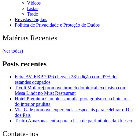
Vídeos
Listas
Trade
Revistas Digitais
Política de Privacidade e Proteção de Dados
Matérias Recentes
(ver todas)
Posts recentes
Feira AVIRRP 2026 chega à 28ª edição com 95% dos
estandes ocupados
Tivoli Mofarrej promove brunch dominical exclusivo com
Mesa Lindt no Must Restaurant
Hotel Premium Campinas amplia protagonismo na hotelaria
do interior paulista
Vila Galé promove experiências especiais para celebrar o Dia
dos Pais
Teatro Amazonas entra para a lista de patrimônios da Unesco
Contate-nos