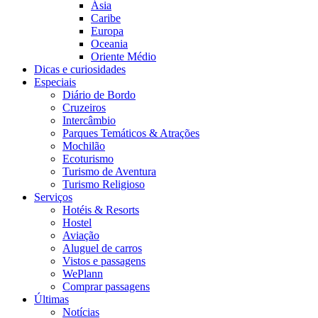
Ásia
Caribe
Europa
Oceania
Oriente Médio
Dicas e curiosidades
Especiais
Diário de Bordo
Cruzeiros
Intercâmbio
Parques Temáticos & Atrações
Mochilão
Ecoturismo
Turismo de Aventura
Turismo Religioso
Serviços
Hotéis & Resorts
Hostel
Aviação
Aluguel de carros
Vistos e passagens
WePlann
Comprar passagens
Últimas
Notícias