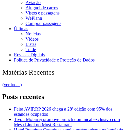
Aviação
Aluguel de carros
Vistos e passagens
WePlann
Comprar passagens
Últimas
Notícias
Vídeos
Listas
Trade
Revistas Digitais
Política de Privacidade e Proteção de Dados
Matérias Recentes
(ver todas)
Posts recentes
Feira AVIRRP 2026 chega à 28ª edição com 95% dos
estandes ocupados
Tivoli Mofarrej promove brunch dominical exclusivo com
Mesa Lindt no Must Restaurant
Hotel Premium Campinas amplia protagonismo na hotelaria