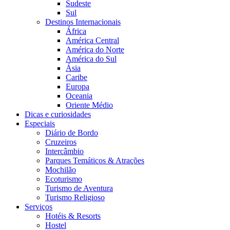
Sudeste
Sul
Destinos Internacionais
África
América Central
América do Norte
América do Sul
Ásia
Caribe
Europa
Oceania
Oriente Médio
Dicas e curiosidades
Especiais
Diário de Bordo
Cruzeiros
Intercâmbio
Parques Temáticos & Atrações
Mochilão
Ecoturismo
Turismo de Aventura
Turismo Religioso
Serviços
Hotéis & Resorts
Hostel