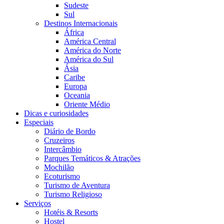
Sudeste
Sul
Destinos Internacionais
África
América Central
América do Norte
América do Sul
Ásia
Caribe
Europa
Oceania
Oriente Médio
Dicas e curiosidades
Especiais
Diário de Bordo
Cruzeiros
Intercâmbio
Parques Temáticos & Atrações
Mochilão
Ecoturismo
Turismo de Aventura
Turismo Religioso
Serviços
Hotéis & Resorts
Hostel