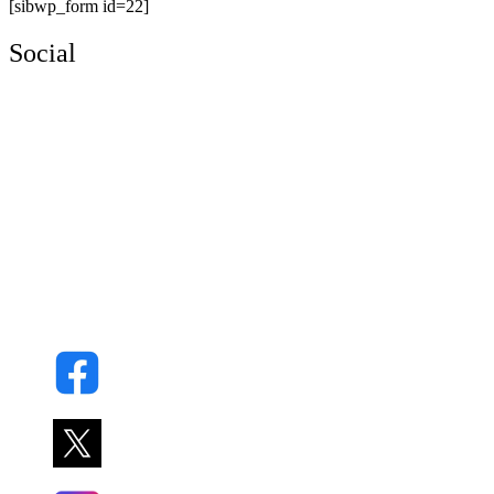
[sibwp_form id=22]
Social