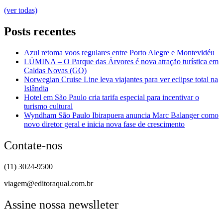
(ver todas)
Posts recentes
Azul retoma voos regulares entre Porto Alegre e Montevidéu
LÚMINA – O Parque das Árvores é nova atração turística em
Caldas Novas (GO)
Norwegian Cruise Line leva viajantes para ver eclipse total na
Islândia
Hotel em São Paulo cria tarifa especial para incentivar o
turismo cultural
Wyndham São Paulo Ibirapuera anuncia Marc Balanger como
novo diretor geral e inicia nova fase de crescimento
Contate-nos
(11) 3024-9500
viagem@editoraqual.com.br
Assine nossa newslleter