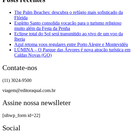
The Palm Beaches: descubra o refúgio mais sofisticado da
Flórida
Espírito Santo consolida vocação para o turismo religioso
muito além da Festa da Penha
Eclipse total do Sol será transmitido ao vivo de um voo da
Iberia
Azul retoma voos regulares entre Porto Alegre e Montevidéu
LÚMINA – O Parque das Árvores é nova atração turística em
Caldas Novas (GO)
Contate-nos
(11) 3024-9500
viagem@editoraqual.com.br
Assine nossa newslleter
[sibwp_form id=22]
Social