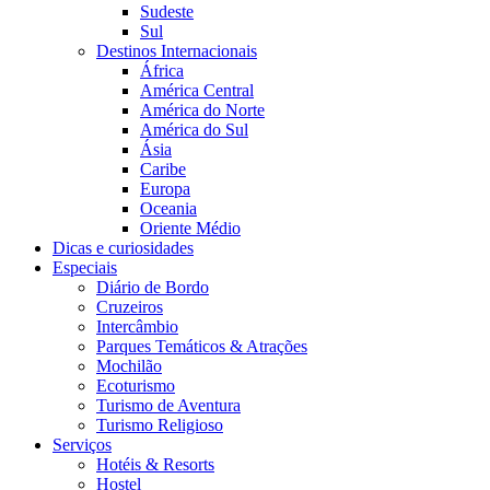
Sudeste
Sul
Destinos Internacionais
África
América Central
América do Norte
América do Sul
Ásia
Caribe
Europa
Oceania
Oriente Médio
Dicas e curiosidades
Especiais
Diário de Bordo
Cruzeiros
Intercâmbio
Parques Temáticos & Atrações
Mochilão
Ecoturismo
Turismo de Aventura
Turismo Religioso
Serviços
Hotéis & Resorts
Hostel