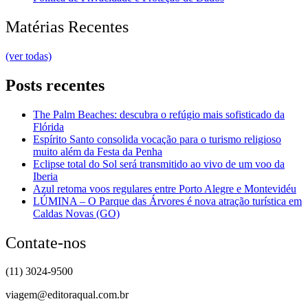
Matérias Recentes
(ver todas)
Posts recentes
The Palm Beaches: descubra o refúgio mais sofisticado da
Flórida
Espírito Santo consolida vocação para o turismo religioso
muito além da Festa da Penha
Eclipse total do Sol será transmitido ao vivo de um voo da
Iberia
Azul retoma voos regulares entre Porto Alegre e Montevidéu
LÚMINA – O Parque das Árvores é nova atração turística em
Caldas Novas (GO)
Contate-nos
(11) 3024-9500
viagem@editoraqual.com.br