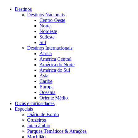
Destinos
Destinos Nacionais
Centro-Oeste
Norte
Nordeste
Sudeste
Sul
Destinos Internacionais
África
América Central
América do Norte
América do Sul
Ásia
Caribe
Europa
Oceania
Oriente Médio
Dicas e curiosidades
Especiais
Diário de Bordo
Cruzeiros
Intercâmbio
Parques Temáticos & Atrações
Mochilão