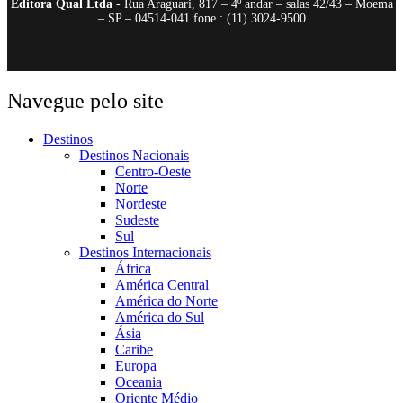
Editora Qual Ltda
- Rua Araguari, 817 – 4º andar – salas 42/43 – Moema
– SP – 04514-041 fone : (11) 3024-9500
Navegue pelo site
Destinos
Destinos Nacionais
Centro-Oeste
Norte
Nordeste
Sudeste
Sul
Destinos Internacionais
África
América Central
América do Norte
América do Sul
Ásia
Caribe
Europa
Oceania
Oriente Médio