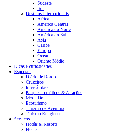
Sudeste
Sul
Destinos Internacionais
África
América Central
América do Norte
América do Sul
Ásia
Caribe
Europa
Oceania
Oriente Médio
Dicas e curiosidades
Especiais
Diário de Bordo
Cruzeiros
Intercâmbio
Parques Temáticos & Atrações
Mochilão
Ecoturismo
Turismo de Aventura
Turismo Religioso
Serviços
Hotéis & Resorts
Hostel