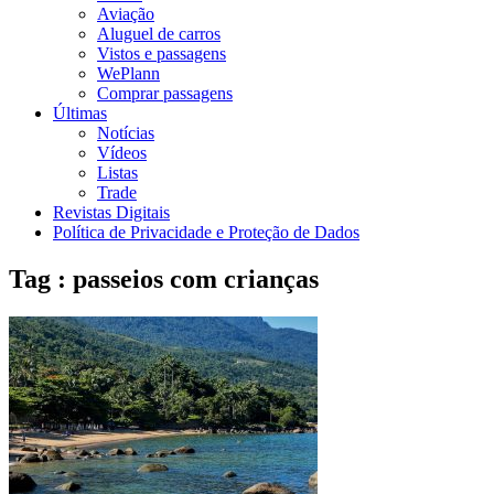
Aviação
Aluguel de carros
Vistos e passagens
WePlann
Comprar passagens
Últimas
Notícias
Vídeos
Listas
Trade
Revistas Digitais
Política de Privacidade e Proteção de Dados
Tag : passeios com crianças