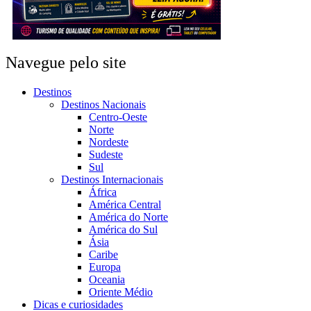
Navegue pelo site
Destinos
Destinos Nacionais
Centro-Oeste
Norte
Nordeste
Sudeste
Sul
Destinos Internacionais
África
América Central
América do Norte
América do Sul
Ásia
Caribe
Europa
Oceania
Oriente Médio
Dicas e curiosidades