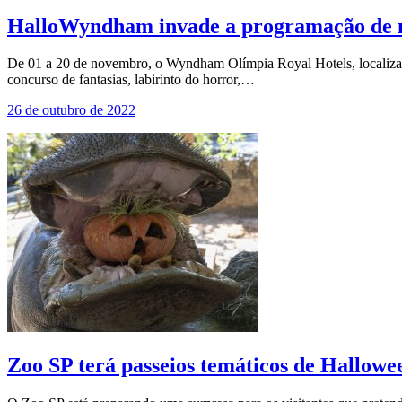
HalloWyndham invade a programação de
De 01 a 20 de novembro, o Wyndham Olímpia Royal Hotels, localizad
concurso de fantasias, labirinto do horror,…
26 de outubro de 2022
Zoo SP terá passeios temáticos de Hallowe