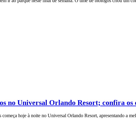
dem ir ao parque neste final de semana. O time de biólogos criou um co
 no Universal Orlando Resort; confira os 
começa hoje à noite no Universal Orlando Resort, apresentando a mel