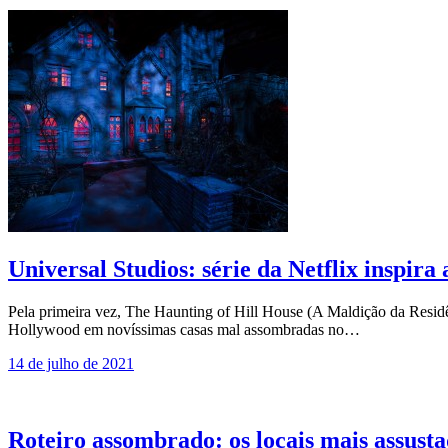
Universal Studios: série da Netflix inspir
Pela primeira vez, The Haunting of Hill House (A Maldição da Residênc
Hollywood em novíssimas casas mal assombradas no…
14 de julho de 2021
Roteiro assombrado: os locais mais assust