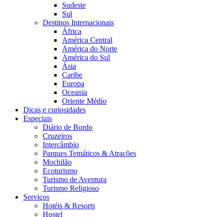
Sudeste
Sul
Destinos Internacionais
África
América Central
América do Norte
América do Sul
Ásia
Caribe
Europa
Oceania
Oriente Médio
Dicas e curiosidades
Especiais
Diário de Bordo
Cruzeiros
Intercâmbio
Parques Temáticos & Atrações
Mochilão
Ecoturismo
Turismo de Aventura
Turismo Religioso
Serviços
Hotéis & Resorts
Hostel