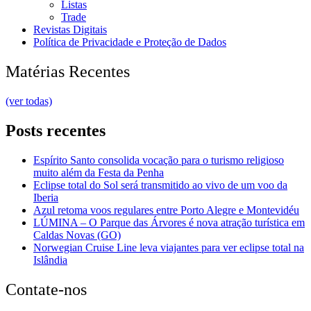
Listas
Trade
Revistas Digitais
Política de Privacidade e Proteção de Dados
Matérias Recentes
(ver todas)
Posts recentes
Espírito Santo consolida vocação para o turismo religioso
muito além da Festa da Penha
Eclipse total do Sol será transmitido ao vivo de um voo da
Iberia
Azul retoma voos regulares entre Porto Alegre e Montevidéu
LÚMINA – O Parque das Árvores é nova atração turística em
Caldas Novas (GO)
Norwegian Cruise Line leva viajantes para ver eclipse total na
Islândia
Contate-nos