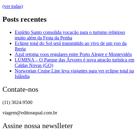
(ver todas)
Posts recentes
Espírito Santo consolida vocação para o turismo religioso
muito além da Festa da Penha
Eclipse total do Sol será transmitido ao vivo de um voo da
Iberia
Azul retoma voos regulares entre Porto Alegre e Montevidéu
LÚMINA – O Parque das Árvores é nova atração turística em
Caldas Novas (GO)
Norwegian Cruise Line leva viajantes para ver eclipse total na
Islândia
Contate-nos
(11) 3024-9500
viagem@editoraqual.com.br
Assine nossa newslleter