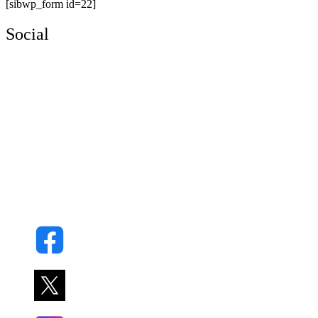
[sibwp_form id=22]
Social