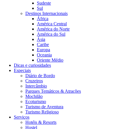
Sudeste
Sul
Destinos Internacionais
África
América Central
América do Norte
América do Sul
Ásia
Caribe
Europa
Oceania
Oriente Médio
Dicas e curiosidades
Especiais
Diário de Bordo
Cruzeiros
Intercâmbio
Parques Temáticos & Atrações
Mochilão
Ecoturismo
Turismo de Aventura
Turismo Religioso
Serviços
Hotéis & Resorts
Hostel