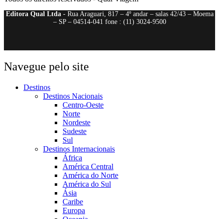
Editora Qual Ltda
- Rua Araguari, 817 – 4º andar – salas 42/43 – Moema
– SP – 04514-041 fone : (11) 3024-9500
Navegue pelo site
Destinos
Destinos Nacionais
Centro-Oeste
Norte
Nordeste
Sudeste
Sul
Destinos Internacionais
África
América Central
América do Norte
América do Sul
Ásia
Caribe
Europa