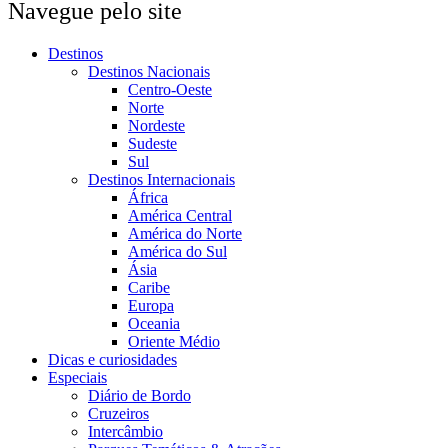
Navegue pelo site
Destinos
Destinos Nacionais
Centro-Oeste
Norte
Nordeste
Sudeste
Sul
Destinos Internacionais
África
América Central
América do Norte
América do Sul
Ásia
Caribe
Europa
Oceania
Oriente Médio
Dicas e curiosidades
Especiais
Diário de Bordo
Cruzeiros
Intercâmbio