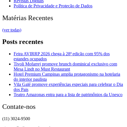
Revistas Digitais
Política de Privacidade e Proteção de Dados
Matérias Recentes
(ver todas)
Posts recentes
Feira AVIRRP 2026 chega à 28ª edição com 95% dos
estandes ocupados
Tivoli Mofarrej promove brunch dominical exclusivo com
Mesa Lindt no Must Restaurant
Hotel Premium Campinas amplia protagonismo na hotelaria
do interior paulista
Vila Galé promove experiências especiais para celebrar o Dia
dos Pais
Teatro Amazonas entra para a lista de patrimônios da Unesco
Contate-nos
(11) 3024-9500