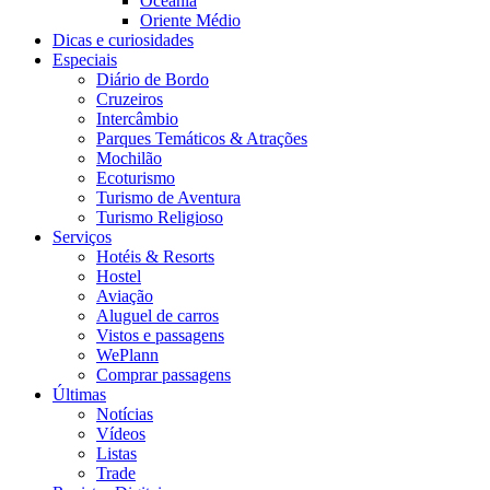
Oceania
Oriente Médio
Dicas e curiosidades
Especiais
Diário de Bordo
Cruzeiros
Intercâmbio
Parques Temáticos & Atrações
Mochilão
Ecoturismo
Turismo de Aventura
Turismo Religioso
Serviços
Hotéis & Resorts
Hostel
Aviação
Aluguel de carros
Vistos e passagens
WePlann
Comprar passagens
Últimas
Notícias
Vídeos
Listas
Trade