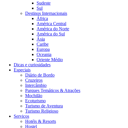
Sudeste
Sul
Destinos Internacionais
África
América Central
América do Norte
América do Sul
Ásia
Caribe
Europa
Oceania
Oriente Médio
Dicas e curiosidades
Especiais
Diário de Bordo
Cruzeiros
Intercâmbio
Parques Temáticos & Atrações
Mochilão
Ecoturismo
Turismo de Aventura
Turismo Religioso
Serviços
Hotéis & Resorts
Hostel