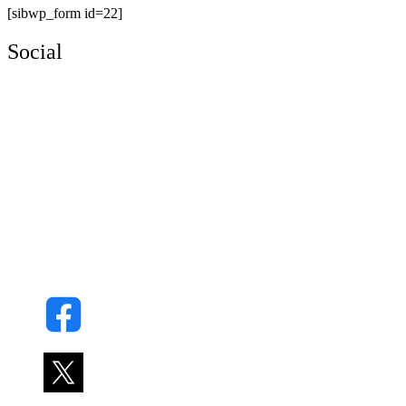
[sibwp_form id=22]
Social