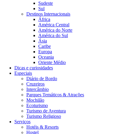
Sudeste
Sul
Destinos Internacionais
África
América Central
América do Norte
América do Sul
Ásia
Caribe
Europa
Oceania
Oriente Médio
Dicas e curiosidades
Especiais
Diário de Bordo
Cruzeiros
Intercâmbio
Parques Temáticos & Atrações
Mochilão
Ecoturismo
Turismo de Aventura
Turismo Religioso
Serviços
Hotéis & Resorts
Hostel