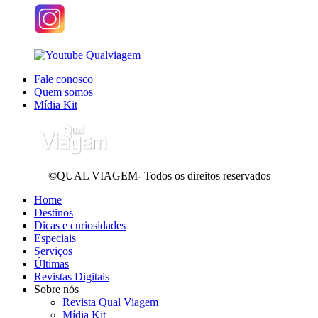
Fale conosco
Quem somos
Mídia Kit
©QUAL VIAGEM- Todos os direitos reservados
Home
Destinos
Dicas e curiosidades
Especiais
Serviços
Últimas
Revistas Digitais
Sobre nós
Revista Qual Viagem
Mídia Kit