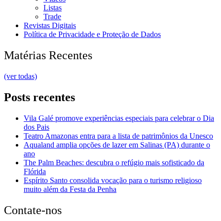
Listas
Trade
Revistas Digitais
Política de Privacidade e Proteção de Dados
Matérias Recentes
(ver todas)
Posts recentes
Vila Galé promove experiências especiais para celebrar o Dia
dos Pais
Teatro Amazonas entra para a lista de patrimônios da Unesco
Aqualand amplia opções de lazer em Salinas (PA) durante o
ano
The Palm Beaches: descubra o refúgio mais sofisticado da
Flórida
Espírito Santo consolida vocação para o turismo religioso
muito além da Festa da Penha
Contate-nos