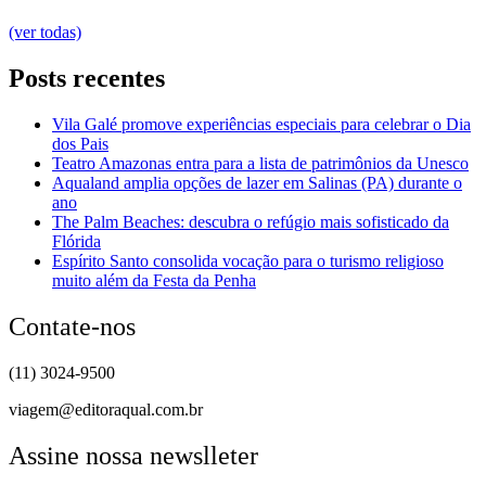
(ver todas)
Posts recentes
Vila Galé promove experiências especiais para celebrar o Dia
dos Pais
Teatro Amazonas entra para a lista de patrimônios da Unesco
Aqualand amplia opções de lazer em Salinas (PA) durante o
ano
The Palm Beaches: descubra o refúgio mais sofisticado da
Flórida
Espírito Santo consolida vocação para o turismo religioso
muito além da Festa da Penha
Contate-nos
(11) 3024-9500
viagem@editoraqual.com.br
Assine nossa newslleter