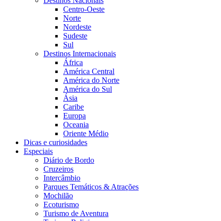
Destinos Nacionais
Centro-Oeste
Norte
Nordeste
Sudeste
Sul
Destinos Internacionais
África
América Central
América do Norte
América do Sul
Ásia
Caribe
Europa
Oceania
Oriente Médio
Dicas e curiosidades
Especiais
Diário de Bordo
Cruzeiros
Intercâmbio
Parques Temáticos & Atrações
Mochilão
Ecoturismo
Turismo de Aventura