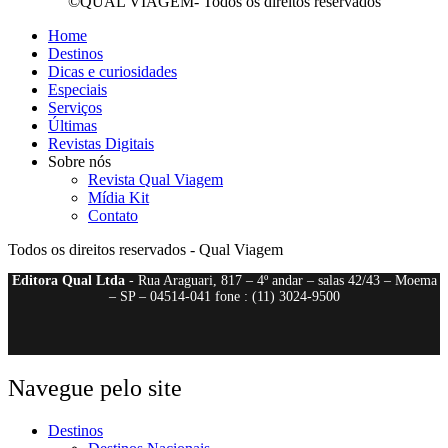
©QUAL VIAGEM- Todos os direitos reservados
Home
Destinos
Dicas e curiosidades
Especiais
Serviços
Últimas
Revistas Digitais
Sobre nós
Revista Qual Viagem
Mídia Kit
Contato
Todos os direitos reservados - Qual Viagem
Editora Qual Ltda
- Rua Araguari, 817 – 4º andar – salas 42/43 – Moema
– SP – 04514-041 fone : (11) 3024-9500
Navegue pelo site
Destinos