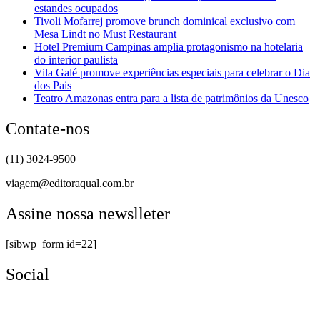
estandes ocupados
Tivoli Mofarrej promove brunch dominical exclusivo com
Mesa Lindt no Must Restaurant
Hotel Premium Campinas amplia protagonismo na hotelaria
do interior paulista
Vila Galé promove experiências especiais para celebrar o Dia
dos Pais
Teatro Amazonas entra para a lista de patrimônios da Unesco
Contate-nos
(11) 3024-9500
viagem@editoraqual.com.br
Assine nossa newslleter
[sibwp_form id=22]
Social