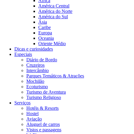
África
América Central
América do Norte
América do Sul
Ásia
Caribe
Europa
Oceania
Oriente Médio
Dicas e curiosidades
Especiais
Diário de Bordo
Cruzeiros
Intercâmbio
Parques Temáticos & Atrações
Mochilão
Ecoturismo
Turismo de Aventura
Turismo Religioso
Serviços
Hotéis & Resorts
Hostel
Aviação
Aluguel de carros
Vistos e passagens