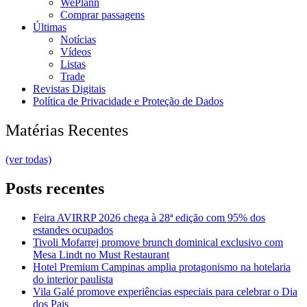
WePlann
Comprar passagens
Últimas
Notícias
Vídeos
Listas
Trade
Revistas Digitais
Política de Privacidade e Proteção de Dados
Matérias Recentes
(ver todas)
Posts recentes
Feira AVIRRP 2026 chega à 28ª edição com 95% dos
estandes ocupados
Tivoli Mofarrej promove brunch dominical exclusivo com
Mesa Lindt no Must Restaurant
Hotel Premium Campinas amplia protagonismo na hotelaria
do interior paulista
Vila Galé promove experiências especiais para celebrar o Dia
dos Pais