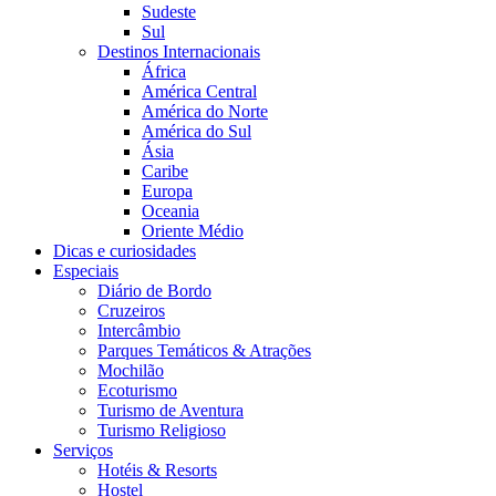
Sudeste
Sul
Destinos Internacionais
África
América Central
América do Norte
América do Sul
Ásia
Caribe
Europa
Oceania
Oriente Médio
Dicas e curiosidades
Especiais
Diário de Bordo
Cruzeiros
Intercâmbio
Parques Temáticos & Atrações
Mochilão
Ecoturismo
Turismo de Aventura
Turismo Religioso
Serviços
Hotéis & Resorts
Hostel